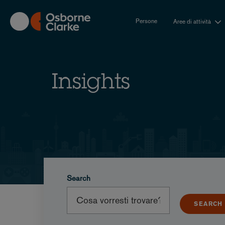
Skip
to
Persone
Aree di attività
main
content
Insights
Search