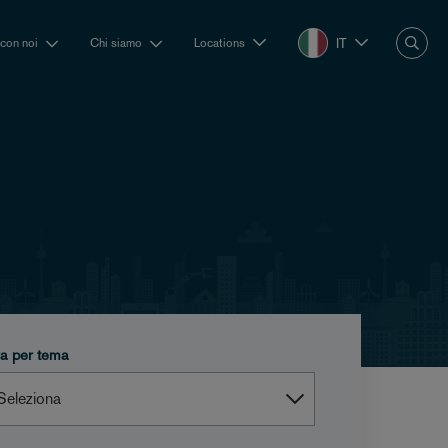
IT
 con noi
Chi siamo
Locations
tra per tema