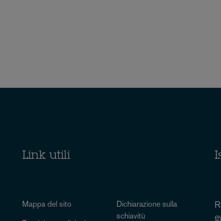
Link utili
I
Mappa del sito
Dichiarazione sulla
R
schiavitù
e