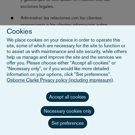
acciones legales.
Administrar las relaciones con los clientes:
proporcionar a los clientes información sobre
Cookies
nuestros servicios y enviarles las actualizaciones
legales que consideramos pueden ser relevantes
We place cookies on your device in order to operate this
site, some of which are necessary for the site to function or
para ellos, organizar y celebrar eventos, e identificar
to assist us with maintenance and site security, while others
dónde podemos hacer mejoras en lo relativo a la
help us manage and improve the site and the services we
prestación de servicios.
offer you. Please choose either "Accept all cookies" or
"Necessary only", or if you would like more detailed
Captación de clientes: como parte de nuestro
information on your options, click "Set preferences".
proceso de alta de nuevos clientes, realizamos ciertas
Osborne Clarke Privacy policy (including impressum)
.
búsquedas de antecedentes para verificar si existe
algún problema potencial que pudiera impedirnos
Accept all cookies
trabajar con una determinada persona (por ejemplo,
para averiguar acerca de posibles condenas penales,
Necessary cookies only
personas expuestas políticamente, sanciones u otros
potenciales problemas de reputación).
Set preferences
Cumplimiento de la normativa pertinente : esto podría