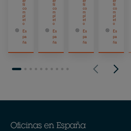
er
er
er
er
fil
fil
fil
fil
co
co
co
co
m
m
m
m
pl
pl
pl
pl
et
et
et
et
o
o
o
o
Es
Es
Es
Es
pa
pa
pa
pa
ña
ña
ña
ña
Oficinas en España