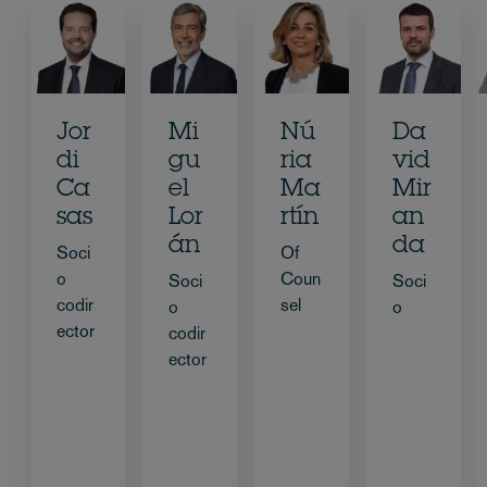
Jor
Mi
Nú
Da
di
gu
ria
vid
Ca
el
Ma
Mir
sas
Lor
rtín
an
án
da
Soci
Of
o
Coun
Soci
Soci
codir
sel
o
o
ector
codir
ector