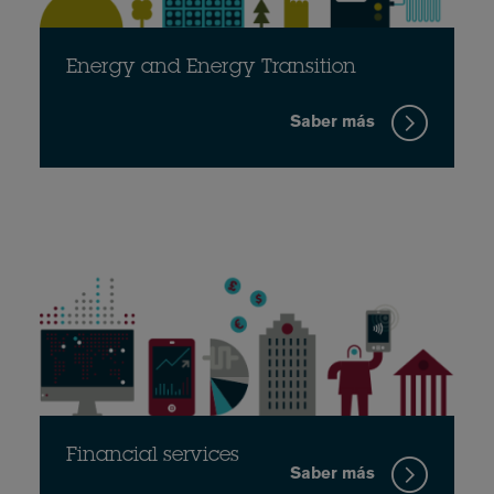
Energy and Energy Transition
Saber más
Financial services
Saber más