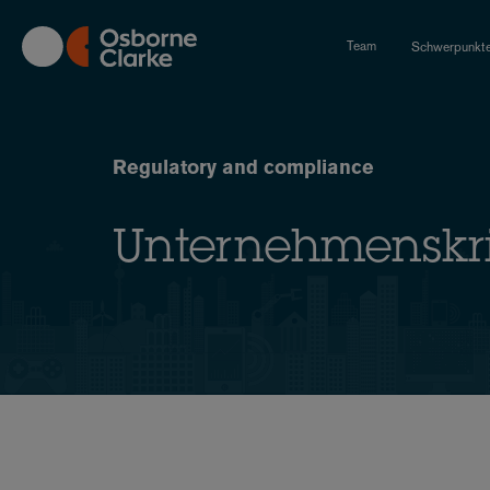
Skip
to
Team
Schwerpunkt
main
content
Regulatory and compliance
Unternehmenskri