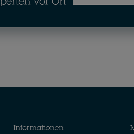
xperten vor Ort
Informationen
M