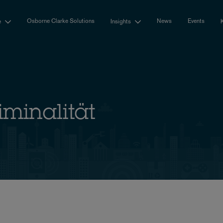
Osborne Clarke Solutions
News
Events
e
Insights
minalität