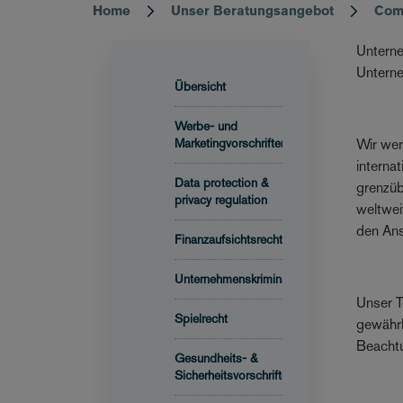
Home
Unser Beratungsangebot
Comp
Breadcrumb
Unterne
Unterne
Übersicht
Werbe- und
Marketingvorschriften
Wir wer
interna
Data protection &
grenzüb
privacy regulation
weltwei
den Ans
Finanzaufsichtsrecht
Unternehmenskriminalität
Unser T
Spielrecht
gewährl
Beachtu
Gesundheits- &
Sicherheitsvorschriften