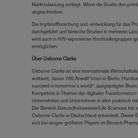
Marktzulassung vorliegt. Wenn die Studie den primä
abgeschrieben.
Die Impfstoffforschung und -entwicklung für das P
durchgeführt und klinische Studien in mehreren Län
wird auch in HIV-exponierten Hochrisikogruppen gete
ermöglichen.
Über Osborne Clarke
Osborne Clarke ist eine internationale Wirtschaftsk
weltweit, davon 150 Anwält*innen in Berlin, Hamb
succeed in tomorrow`s world“, ausgeprägter Bran
Kompetenz in Themen der digitalen Transformation 
Unternehmen und Unternehmer in allen praktisch re
Der Bereich Gesundheitswesen/Life Sciences hat sic
Osborne Clarke in Deutschland entwickelt. Dieser E
sich bei einigen größeren Playern im Bereich Pharm