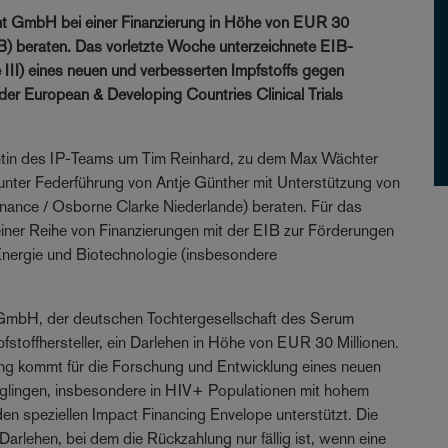
nt GmbH bei einer Finanzierung in Höhe von EUR 30
IB) beraten. Das vorletzte Woche unterzeichnete EIB-
e III) eines neuen und verbesserten Impfstoffs gegen
der European & Developing Countries Clinical Trials
tin des IP-Teams um Tim Reinhard, zu dem Max Wächter
nter Federführung von Antje Günther mit Unterstützung von
inance / Osborne Clarke Niederlande) beraten. Für das
einer Reihe von Finanzierungen mit der EIB zur Förderungen
Energie und Biotechnologie (insbesondere
GmbH, der deutschen Tochtergesellschaft des Serum
mpfstoffhersteller, ein Darlehen in Höhe von EUR 30 Millionen.
ung kommt für die Forschung und Entwicklung eines neuen
uglingen, insbesondere in HIV+ Populationen mit hohem
en speziellen Impact Financing Envelope unterstützt. Die
arlehen, bei dem die Rückzahlung nur fällig ist, wenn eine