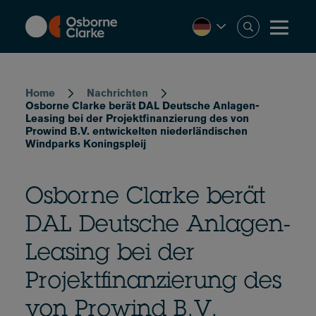
Skip
to
main
content
Breadcrumb
Home
Nachrichten
Osborne Clarke berät DAL Deutsche Anlagen-
Leasing bei der Projektfinanzierung des von
Prowind B.V. entwickelten niederländischen
Windparks Koningspleij
Osborne Clarke berät
DAL Deutsche Anlagen-
Leasing bei der
Projektfinanzierung des
von Prowind B.V.