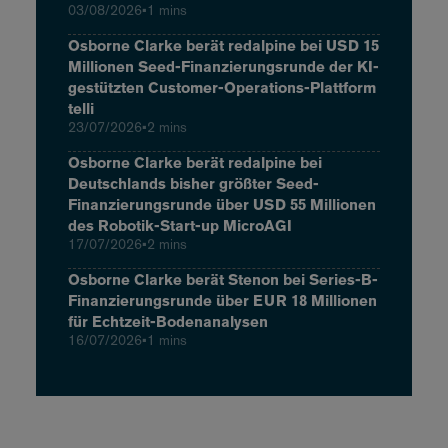
03/08/2026
•
1 mins
Osborne Clarke berät redalpine bei USD 15
Millionen Seed-Finanzierungsrunde der KI-
gestützten Customer-Operations-Plattform
telli
23/07/2026
•
2 mins
Osborne Clarke berät redalpine bei
Deutschlands bisher größter Seed-
Finanzierungsrunde über USD 55 Millionen
des Robotik-Start-up MicroAGI
17/07/2026
•
2 mins
Osborne Clarke berät Stenon bei Series-B-
Finanzierungsrunde über EUR 18 Millionen
für Echtzeit-Bodenanalysen
16/07/2026
•
1 mins