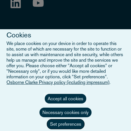
Cookies
We place cookies on your device in order to operate this
site, some of which are necessary for the site to function or
to assist us with maintenance and site security, while others
Legal Notice
help us manage and improve the site and the services we
offer you. Please choose either "Accept all cookies" or
When you read about Osborne Clarke on this site, we are either
"Necessary only", or if you would like more detailed
referring to our international organisation, Osborne Clarke Verein
information on your options, click "Set preferences".
(OCV), or one of its member firms. OCV is a Swiss verein and
Osborne Clarke Privacy policy (including impressum)
.
doesn’t provide services to clients. The OCV member firms are all
separate legal entities and have no authority to obligate or bind
each other or OCV with regard to third parties. To find out more,
Accept all cookies
click here
.
Necessary cookies only
Set preferences