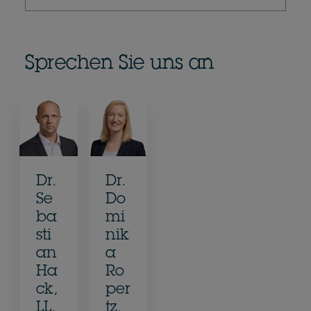
Sprechen Sie uns an
Dr.
Dr.
Se
Do
ba
mi
sti
nik
an
a
Ha
Ro
ck,
per
LL.
tz,