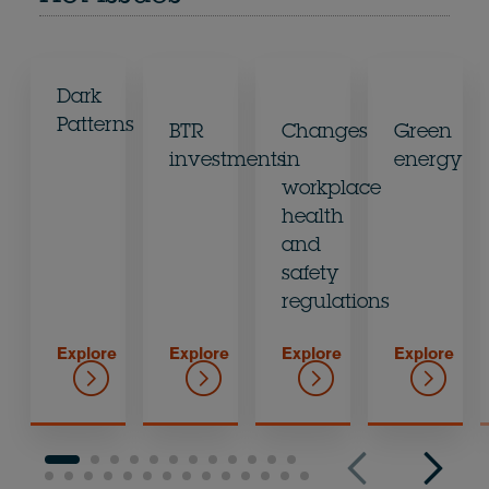
Dark
Patterns
BTR
Changes
Green
investments
in
energy
workplace
health
and
safety
regulations
Explore
Explore
Explore
Explore