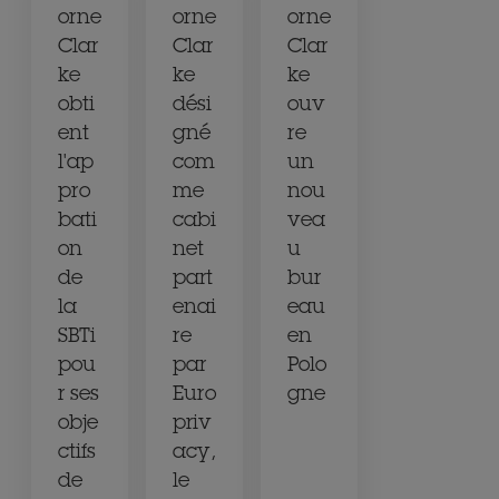
orne
orne
orne
Clar
Clar
Clar
ke
ke
ke
obti
dési
ouv
ent
gné
re
l'ap
com
un
pro
me
nou
bati
cabi
vea
on
net
u
de
part
bur
la
enai
eau
SBTi
re
en
pou
par
Polo
r ses
Euro
gne
obje
priv
ctifs
acy,
de
le