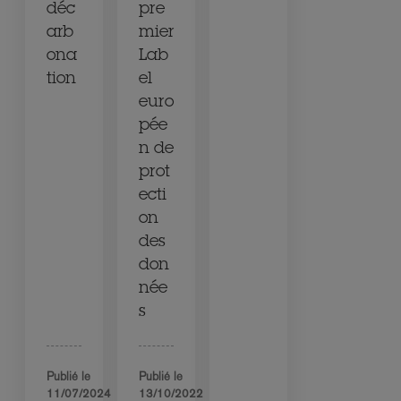
déc
pre
arb
mier
ona
Lab
tion
el
euro
pée
n de
prot
ecti
on
des
don
née
s
Publié le
Publié le
11/07/2024
13/10/2022