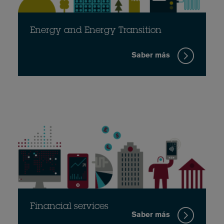
Energy and Energy Transition
Saber más
Financial services
Saber más