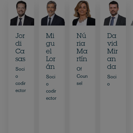
Jor
Mi
Nú
Da
di
gu
ria
vid
Ca
el
Ma
Mir
sas
Lor
rtín
an
án
da
Soci
Of
o
Coun
Soci
Soci
codir
sel
o
o
ector
codir
ector