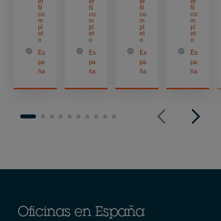
er
er
er
er
fil
fil
fil
fil
co
co
co
co
m
m
m
m
pl
pl
pl
pl
et
et
et
et
o
o
o
o
Es
Es
Es
Es
pa
pa
pa
pa
ña
ña
ña
ña
Oficinas en España