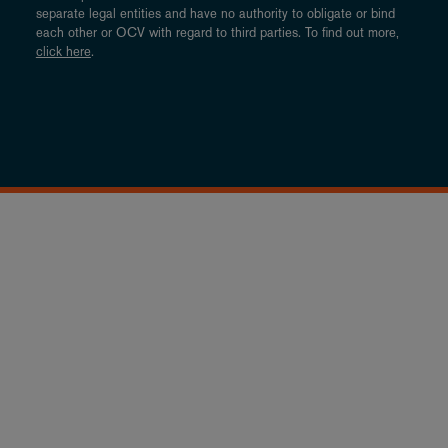
separate legal entities and have no authority to obligate or bind
each other or OCV with regard to third parties. To find out more,
click here
.