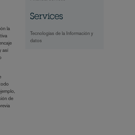
Services
ón la
Tecnologías de la Información y
tiva
datos
 encaje
 así
o
e
 todo
ejemplo,
ción de
previa