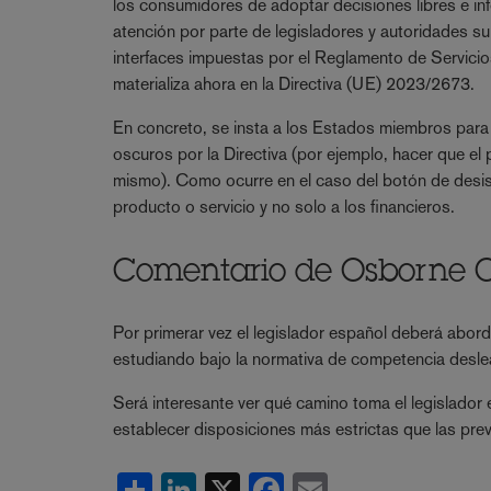
los consumidores de adoptar decisiones libres e i
atención por parte de legisladores y autoridades su
interfaces impuestas por el Reglamento de Servicios
materializa ahora en la Directiva (UE) 2023/2673.
En concreto, se insta a los Estados miembros par
oscuros por la Directiva (por ejemplo, hacer que el p
mismo). Como ocurre en el caso del botón de desist
producto o servicio y no solo a los financieros.
Comentario de Osborne C
Por primerar vez el legislador español deberá abord
estudiando bajo la normativa de competencia deslea
Será interesante ver qué camino toma el legislador
establecer disposiciones más estrictas que las prev
Share
LinkedIn
X
Facebook
Email