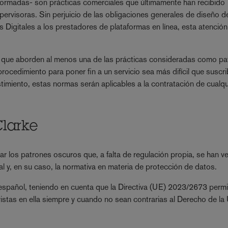
nformadas- son prácticas comerciales que últimamente han recibido
pervisoras. Sin perjuicio de las obligaciones generales de diseño d
 Digitales a los prestadores de plataformas en línea, esta atención
a que aborden al menos una de las prácticas consideradas como p
rocedimiento para poner fin a un servicio sea más difícil que suscri
imiento, estas normas serán aplicables a la contratación de cualqu
larke
ar los patrones oscuros que, a falta de regulación propia, se han v
l y, en su caso, la normativa en materia de protección de datos.
 español, teniendo en cuenta que la Directiva (UE) 2023/2673 permi
istas en ella siempre y cuando no sean contrarias al Derecho de la