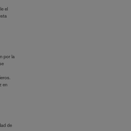
le el
esta
n por la
 se
r
ieros.
z en
idad de