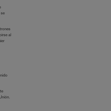
e
 se
atrones
birse al
ier
enido
te
 Unión.