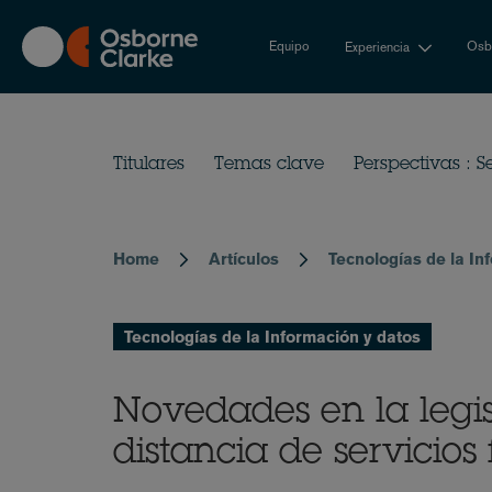
Skip
to
Equipo
Osbo
Experiencia
main
content
Titulares
Temas clave
Perspectivas : S
Home
Artículos
Tecnologías de la In
Breadcrumb
Tecnologías de la Información y datos
Novedades en la legis
distancia de servicios