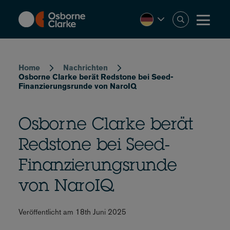
Skip
to
main
content
Breadcrumb
Home
Nachrichten
Osborne Clarke berät Redstone bei Seed-
Finanzierungsrunde von NaroIQ
Osborne Clarke berät
Redstone bei Seed-
Finanzierungsrunde
von NaroIQ
Veröffentlicht am 18th Juni 2025