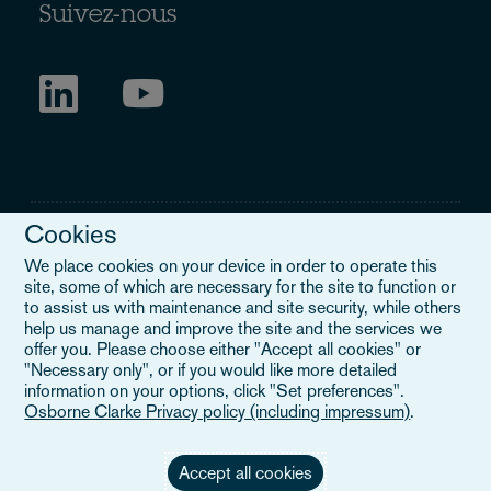
Suivez-nous
Cookies
We place cookies on your device in order to operate this
site, some of which are necessary for the site to function or
Mentions légales
to assist us with maintenance and site security, while others
help us manage and improve the site and the services we
Lorsque vous lisez "Osborne Clarke" sur ce site, nous faisons
offer you. Please choose either "Accept all cookies" or
référence soit à notre organisation internationale, Osborne Clarke
"Necessary only", or if you would like more detailed
Verein (OCV), soit à l'un de ses cabinets membres. OCV est une
information on your options, click "Set preferences".
association suisse et ne fournit pas de services aux clients. Les
Osborne Clarke Privacy policy (including impressum)
.
cabinets membres d'OCV sont tous des entités juridiques
distinctes et n'ont pas l'autorité d'engager ou de lier les uns les
autres ou OCV vis-à-vis des tiers. Pour en savoir plus,
veuillez
Accept all cookies
cliquer ici
.