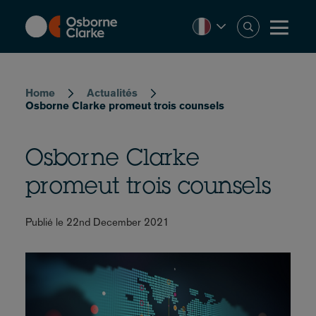
Skip
to
main
content
Breadcrumb
Home
Actualités
Osborne Clarke promeut trois counsels
Osborne Clarke
promeut trois counsels
Publié le 22nd December 2021