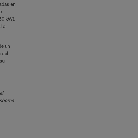
ladas en
e
250 kW).
l o
de un
 del
 su
el
Osborne