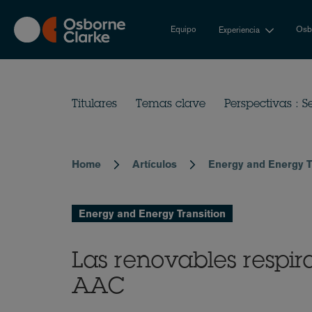
Skip
to
Equipo
Osbo
Experiencia
main
content
Titulares
Temas clave
Perspectivas : S
Home
Artículos
Energy and Energy T
Breadcrumb
Energy and Energy Transition
Las renovables respira
AAC