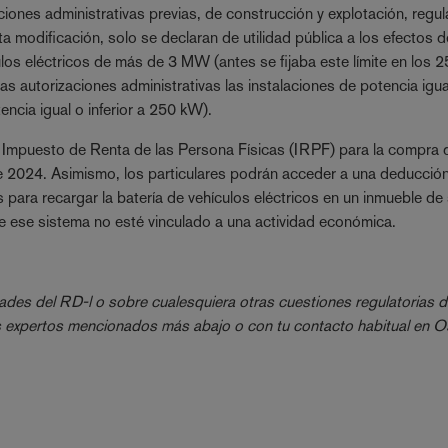
iones administrativas previas, de construcción y explotación, regu
ta modificación, solo se declaran de utilidad pública a los efectos d
ulos eléctricos de más de 3 MW (antes se fijaba este límite en los 
s autorizaciones administrativas las instalaciones de potencia igua
ncia igual o inferior a 250 kW).
l Impuesto de Renta de las Persona Físicas (IRPF) para la compra 
de 2024. Asimismo, los particulares podrán acceder a una deducción
para recargar la batería de vehículos eléctricos en un inmueble de
e ese sistema no esté vinculado a una actividad económica.
es del RD-l o sobre cualesquiera otras cuestiones regulatorias d
os expertos mencionados más abajo o con tu contacto habitual en 