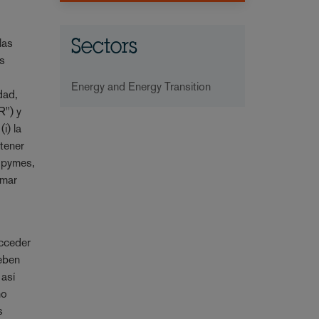
las
Sectors
os
Energy and Energy Transition
dad,
R") y
i) la
 tener
s pymes,
rmar
acceder
deben
 así
no
s