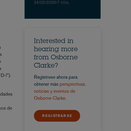
24/03/2026
•
7 mins
Interested in
n
hearing more
a
from Osborne
n
Clarke?
a
D-l").
Regístrese ahora para
obtener más
perspectivas,
noticias y eventos de
nidades
Osborne Clarke.
e
icos de
REGISTRARSE