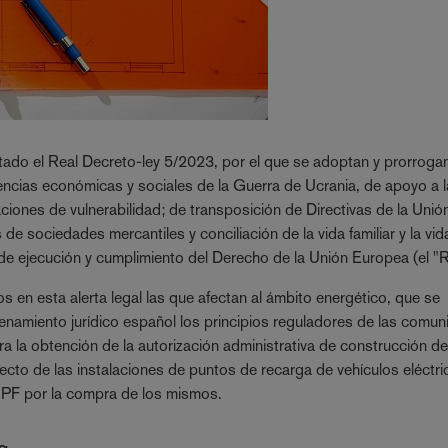
 Estado el Real Decreto-ley 5/2023, por el que se adoptan y prorroga
cias económicas y sociales de la Guerra de Ucrania, de apoyo a l
aciones de vulnerabilidad; de transposición de Directivas de la Unió
e sociedades mercantiles y conciliación de la vida familiar y la vid
 de ejecución y cumplimiento del Derecho de la Unión Europea (el "R
 en esta alerta legal las que afectan al ámbito energético, que se
rdenamiento jurídico español los principios reguladores de las comu
ara la obtención de la autorización administrativa de construcción d
ecto de las instalaciones de puntos de recarga de vehículos eléctr
RPF por la compra de los mismos.