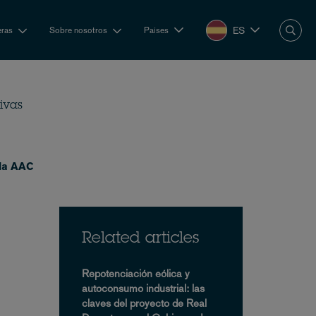
ES
eras
Sobre nosotros
Países
tivas
 la AAC
Related articles
Repotenciación eólica y
autoconsumo industrial: las
claves del proyecto de Real