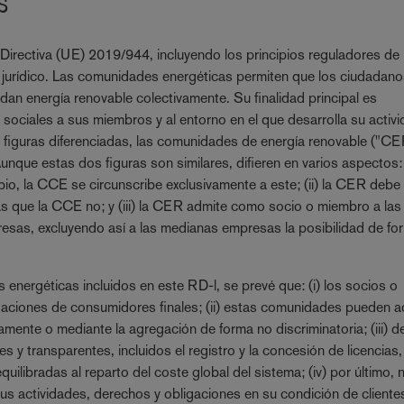
s
 Directiva (UE) 2019/944, incluyendo los principios reguladores de 
jurídico. Las comunidades energéticas permiten que los ciudadan
n energía renovable colectivamente. Su finalidad principal es
sociales a sus miembros y al entorno en el que desarrolla su activi
s figuras diferenciadas, las comunidades de energía renovable ("CE
ue estas dos figuras son similares, difieren en varios aspectos: (
io, la CCE se circunscribe exclusivamente a este; (ii) la CER debe
as que la CCE no; y (iii) la CER admite como socio o miembro a la
sas, excluyendo así a las medianas empresas la posibilidad de fo
 energéticas incluidos en este RD-l, se prevé que: (i) los socios o
aciones de consumidores finales; (ii) estas comunidades pueden 
ente o mediante la agregación de forma no discriminatoria; (iii) 
s y transparentes, incluidos el registro y la concesión de licencias,
ilibradas al reparto del coste global del sistema; (iv) por último, 
 sus actividades, derechos y obligaciones en su condición de cliente