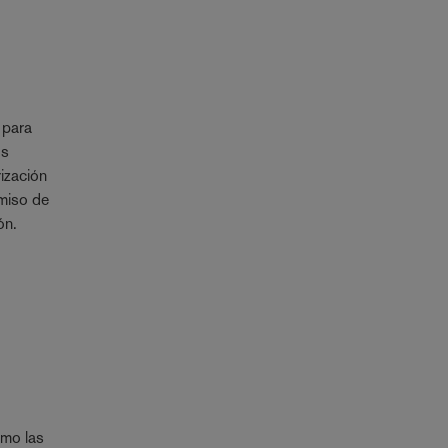
 para
os
rización
rmiso de
ón.
omo las