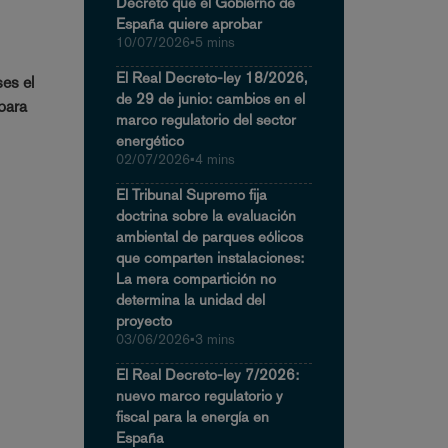
Decreto que el Gobierno de
España quiere aprobar
10/07/2026
•
5 mins
El Real Decreto-ley 18/2026,
es el
de 29 de junio: cambios en el
 para
marco regulatorio del sector
energético
02/07/2026
•
4 mins
El Tribunal Supremo fija
doctrina sobre la evaluación
ambiental de parques eólicos
que comparten instalaciones:
La mera compartición no
determina la unidad del
proyecto
03/06/2026
•
3 mins
El Real Decreto-ley 7/2026:
nuevo marco regulatorio y
fiscal para la energía en
España