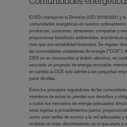
Comunidades energética
El RD-l transpone la Directiva (UE) 2018/2001 y la
comunidades energéticas en nuestro ordenamiento 
produzcan, consuman, almacenen, compartan y venda
proporcionar beneficios ambientales, económicos y 
más que una rentabilidad financiera. Se regulan do
las comunidades ciudadanas de energía ("CCE"). Aunq
CER no se circunscribe al ámbito eléctrico, en camb
asociado un proyecto de energía renovable, mientr
en cambio la CCE solo admite a las pequeñas empre
parte de ellas.
Entre los principios reguladores de las comunidades
miembros de estas no pierden sus derechos y oblig
a todos los mercados de energía adecuados directam
estar sujetas a procedimientos justos, proporcionale
como unas tarifas de acceso a la red adecuadas y equ
recibirán un trato discriminatorio en lo que atañe a