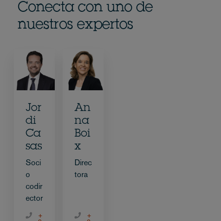
Conecta con uno de
nuestros expertos
Jor
An
di
na
Ca
Boi
sas
x
Soci
Direc
o
tora
codir
ector
+
+