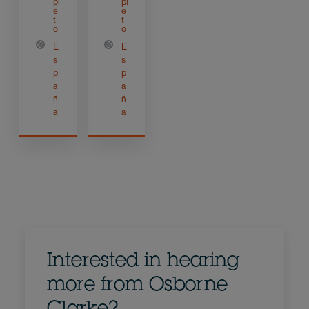
pl
pl
e
e
t
t
o
o
E
E
s
s
p
p
a
a
ñ
ñ
a
a
Interested in hearing
more from Osborne