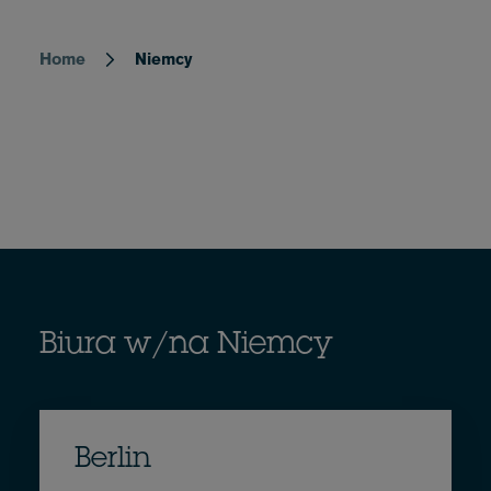
Home
Niemcy
Breadcrumb
Biura w/na Niemcy
Berlin