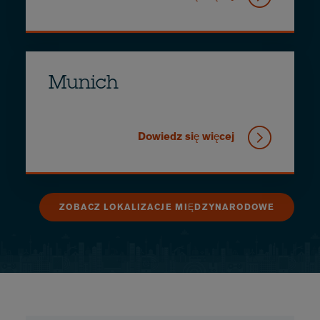
Munich
Dowiedz się więcej
ZOBACZ LOKALIZACJE MIĘDZYNARODOWE