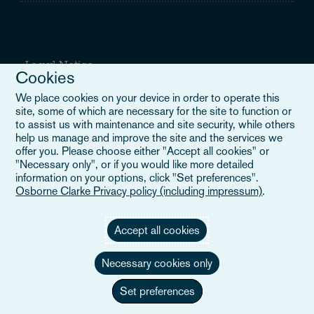
Legal Notice
Cookies
W treściach zamieszczonych na tej stronie określenie 'Osborne
We place cookies on your device in order to operate this
Clarke' odnosi się do międzynarodowej organizacji, Osborne
site, some of which are necessary for the site to function or
Clarke Verein (OCV), lub jednej z jej firm członkowskich. OCV jest
to assist us with maintenance and site security, while others
szwajcarskim stowarzyszeniem (verein) i nie świadczy usług na
help us manage and improve the site and the services we
rzecz klientów. Wszystkie firmy członkowskie OCV są odrębnymi
offer you. Please choose either "Accept all cookies" or
podmiotami prawnymi i nie posiadają upoważnienia do zaciągania
"Necessary only", or if you would like more detailed
zobowiązań ani do działania w imieniu innych firm członkowskich
information on your options, click "Set preferences".
lub OCV wobec osób trzecich. Aby dowiedzieć się więcej.
Osborne Clarke Privacy policy (including impressum)
.
Dowiedz się więcej,
proszę k
lik
nąć
tutaj.
.
Accept all cookies
Necessary cookies only
Set preferences