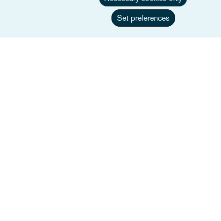
Set preferences
Liens utiles
Plan du site
Conditions générales
Nous contacter
Politique de confidentialité et de traitement des données
personnelles
Information sur la loi californienne sur la confidentialité des
données
Déclaration sur l'esclavage et la traite des êtres humains
Alumni (Anciens employés)
Rapport sur les cookies