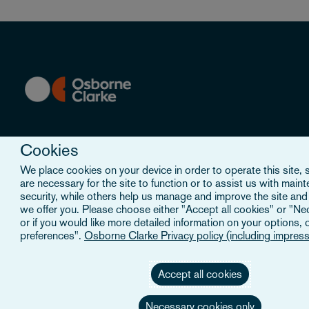
Cookies
Explorer
We place cookies on your device in order to operate this site,
are necessary for the site to function or to assist us with main
Les équipes
security, while others help us manage and improve the site and
we offer you. Please choose either "Accept all cookies" or "Ne
Secteurs
or if you would like more detailed information on your options, c
preferences".
Osborne Clarke Privacy policy (including impres
Services
Événements
Accept all cookies
Careers
Necessary cookies only