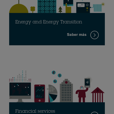
Energy and Energy Transition
Saber más
Financial services