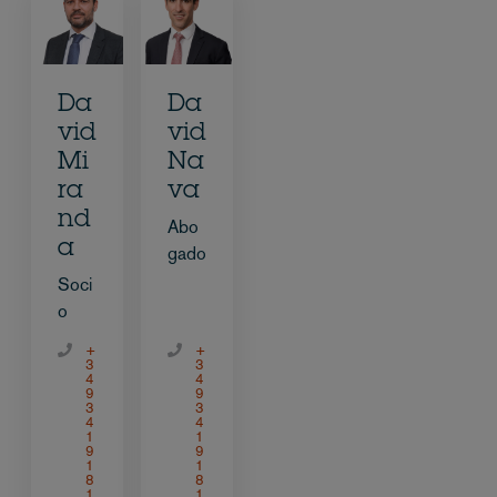
Da
Da
vid
vid
Mi
Na
ra
va
nd
Abo
a
gado
Soci
o
+
+
3
3
4
4
9
9
3
3
4
4
1
1
9
9
1
1
8
8
1
1