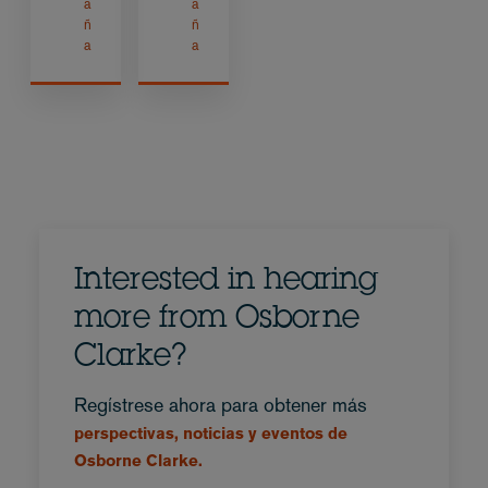
a
a
ñ
ñ
a
a
Interested in hearing
more from Osborne
Clarke?
Regístrese ahora para obtener más
perspectivas, noticias y eventos de
Osborne Clarke.