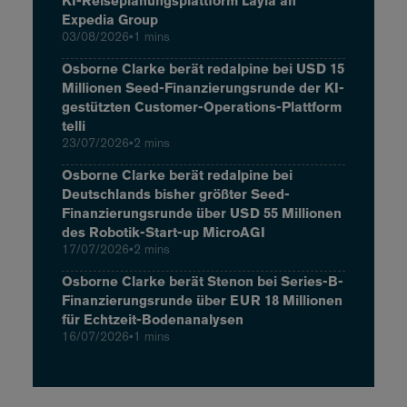
KI-Reiseplanungsplattform Layla an
Expedia Group
03/08/2026
•
1 mins
Osborne Clarke berät redalpine bei USD 15
Millionen Seed-Finanzierungsrunde der KI-
gestützten Customer-Operations-Plattform
telli
23/07/2026
•
2 mins
Osborne Clarke berät redalpine bei
Deutschlands bisher größter Seed-
Finanzierungsrunde über USD 55 Millionen
des Robotik-Start-up MicroAGI
17/07/2026
•
2 mins
Osborne Clarke berät Stenon bei Series-B-
Finanzierungsrunde über EUR 18 Millionen
für Echtzeit-Bodenanalysen
16/07/2026
•
1 mins