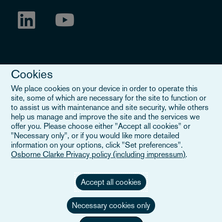
Cookies
We place cookies on your device in order to operate this
site, some of which are necessary for the site to function or
to assist us with maintenance and site security, while others
Legal Notice
help us manage and improve the site and the services we
offer you. Please choose either "Accept all cookies" or
When you read about Osborne Clarke on this site, we are either
"Necessary only", or if you would like more detailed
referring to our international organisation, Osborne Clarke Verein
information on your options, click "Set preferences".
(OCV), or one of its member firms. OCV is a Swiss verein and
Osborne Clarke Privacy policy (including impressum)
.
doesn’t provide services to clients. The OCV member firms are all
separate legal entities and have no authority to obligate or bind
each other or OCV with regard to third parties. To find out more,
Accept all cookies
click here
.
Necessary cookies only