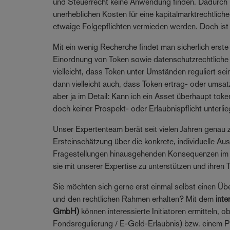
und Steuerrecht keine Anwendung finden. Dadurch 
unerheblichen Kosten für eine kapitalmarktrechtlich
etwaige Folgepflichten vermieden werden. Doch ist 
Mit ein wenig Recherche findet man sicherlich erste
Einordnung von Token sowie datenschutzrechtliche 
vielleicht, dass Token unter Umständen reguliert s
dann vielleicht auch, dass Token ertrag- oder umsa
aber ja im Detail: Kann ich ein Asset überhaupt tok
doch keiner Prospekt- oder Erlaubnispflicht unterli
Unser Expertenteam berät seit vielen Jahren genau
Ersteinschätzung über die konkrete, individuelle Au
Fragestellungen hinausgehenden Konsequenzen im D
sie mit unserer Expertise zu unterstützen und ihren
Sie möchten sich gerne erst einmal selbst einen Üb
und den rechtlichen Rahmen erhalten? Mit dem
int
GmbH)
können interessierte Initiatoren ermitteln,
Fondsregulierung / E-Geld-Erlaubnis) bzw. einem P