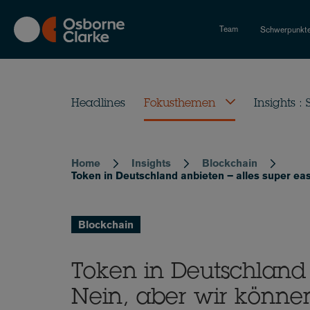
Skip
to
Team
Schwerpunkt
main
content
Headlines
Fokusthemen
Insights :
Home
Insights
Blockchain
Breadcrumb
Token in Deutschland anbieten – alles super e
Blockchain
Token in Deutschland 
Nein, aber wir könne