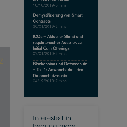
18/10/2019
•
5 mins
Demystifizierung von Smart
Contracts
30/01/2019
•
3 mins
ICOs – Aktueller Stand und
regulatorischer Ausblick zu
Initial Coin Offerings
07/01/2019
•
5 mins
Blockchains und Datenschutz
– Teil 1: Anwendbarkeit des
Datenschutzrechts
04/12/2018
•
7 mins
Interested in
hearing more