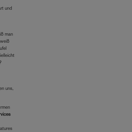
art und
eiß man
 weiß
ufel
elleicht
?
en uns,
formen
rvices
eatures