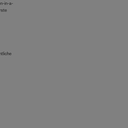
n-in-a-
rste
htliche