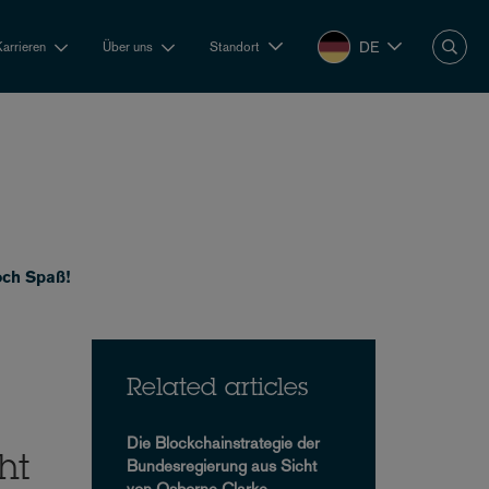
DE
Karrieren
Über uns
Standort
och Spaß!
Related articles
Die Blockchainstrategie der
ht
Bundesregierung aus Sicht
von Osborne Clarke