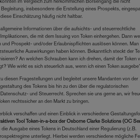
könnten im Vergleich zum herkömmlichen Börsengang die nicht
e Begleitung, insbesondere die Erstellung eines Prospekts, eingesp
diese Einschätzung häufig nicht haltbar.
 allgemeine Informationen über die aufsichts- und steuerrechtliche
Implikationen, die mit dem Issuing von Token einhergehen. Dann w
ein und Prospekt- und/oder Erlaubnispflichten auslösen können. Man
tzsteuerliche Auswirkungen haben können. Bekanntlich steckt der Te
enisieren? An welchen Schrauben kann ich drehen, damit der Token vi
egt? Wie wirkt es sich steuerlich aus, wenn ich einen Token ausgebe
 zu diesen Fragestellungen und begleitet unsere Mandanten von der
sgestaltung des Tokens bis hin zu den über die regulatorischen
atenschutz- und Steuerrecht. Sprechen sie uns gerne an, wir freu
 Token rechtssicher an den Markt zu bringen.
erblick verschaffen und einen Einblick in verschiedene Gestaltungs
eraktiven Tool Token-in-a-box der Osborne Clarke Solutions (OC Se
 ob die Ausgabe eines Tokens in Deutschland einer Regulierung (z.B.
rospektregime unterliegt. Hierbei werden verschiedene mögliche F