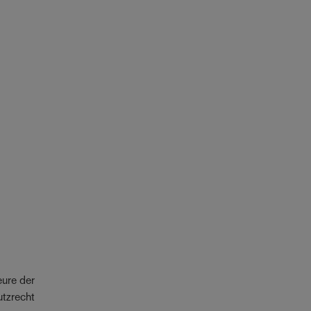
.
eure der
utzrecht