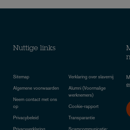
Nuttige links
M
n
Sitemap
Verklaring over slavernij
M
e
Algemene voorwaarden
Alumni (Voormalige
werknemers)
Neem contact met ons
op
Cookie-rapport
Privacybeleid
Transparantie
Privacyverklaring
Scamcommunicatie: