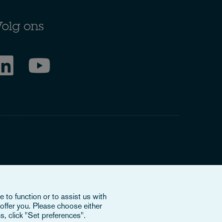
olg ons
ring to our international organisation, Osborne Clarke
 to function or to assist us with
nd doesn’t provide services to clients. The OCV member
offer you. Please choose either
e or bind each other or OCV with regard to third parties. To
s, click "Set preferences".