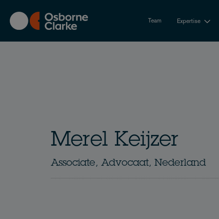
Skip
to
Team
Expertise
main
content
Merel Keijzer
Associate, Advocaat, Nederland