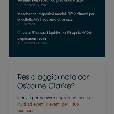
vediamo nello specifico previsioni e date.
07/05/2020
•
4 mins
Mascherine: dispositivi medici, DPI o filtranti per
la collettività? Facciamo chiarezza.
30/04/2020
Guida al 'Decreto Liquidità' dell'8 aprile 2020:
disposizioni fiscali
10/04/2020
•
1 mins
Resta aggiornato con
Osborne Clarke?
Iscriviti per ricevere
approfondimenti e
inviti ad eventi rilevanti per il tuo
business.