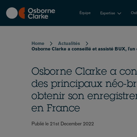
Skip
to
Équipe
Osb
Expertise
main
content
Breadcrumb
Home
Actualités
Osborne Clarke a conseillé et assisté BUX, l'u
Osborne Clarke a conse
des principaux néo-b
obtenir son enregist
en France
Publié le 21st December 2022