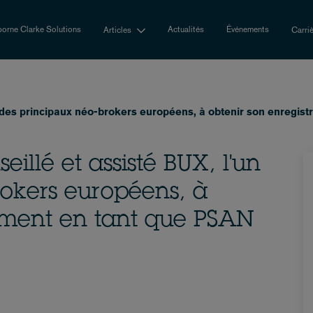
orne Clarke Solutions
Actualités
Événements
Articles
Carri
n des principaux néo-brokers européens, à obtenir son enregi
illé et assisté BUX, l'un
rokers européens, à
rement en tant que PSAN