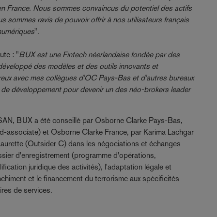
n France. Nous sommes convaincus du potentiel des actifs
us sommes ravis de pouvoir offrir à nos utilisateurs français
 numériques
".
te : "
BUX est une Fintech néerlandaise fondée par des
t développé des modèles et des outils innovants et
eux avec mes collègues d'OC Pays-Bas et d'autres bureaux
 de développement pour devenir un des néo-brokers leader
PSAN, BUX a été conseillé par Osborne Clarke Pays-Bas,
id-associate) et Osborne Clarke France, par Karima Lachgar
 Laurette (Outsider C) dans les négociations et échanges
ossier d'enregistrement (programme d'opérations,
ication juridique des activités), l'adaptation légale et
nchiment et le financement du terrorisme aux spécificités
aires de services.