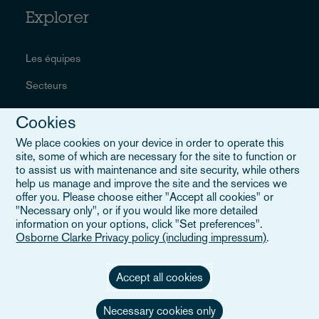
Explorer
Les équipes
Secteurs
Services
Cookies
Événements
We place cookies on your device in order to operate this
site, some of which are necessary for the site to function or
Careers
to assist us with maintenance and site security, while others
help us manage and improve the site and the services we
offer you. Please choose either "Accept all cookies" or
"Necessary only", or if you would like more detailed
information on your options, click "Set preferences".
Liens utiles
Osborne Clarke Privacy policy (including impressum)
.
Plan du site
Accept all cookies
Conditions générales
Necessary cookies only