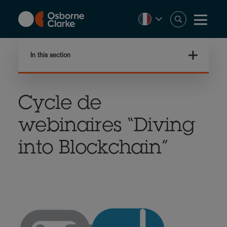
Skip
to
main
content
In this section
Cycle de
webinaires “Diving
into Blockchain”