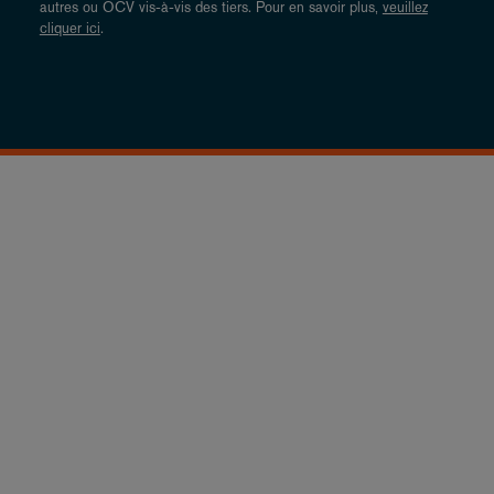
autres ou OCV vis-à-vis des tiers. Pour en savoir plus,
veuillez
cliquer ici
.