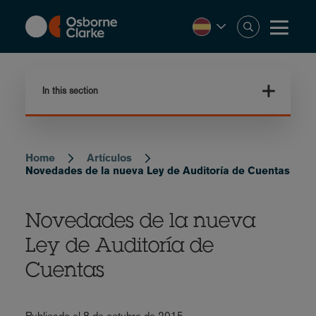
Skip
to
main
content
In this section
Home
Artículos
Breadcrumb
Novedades de la nueva Ley de Auditoría de Cuentas
Novedades de la nueva
Ley de Auditoría de
Cuentas
Publicado el 8 de octubre de 2015