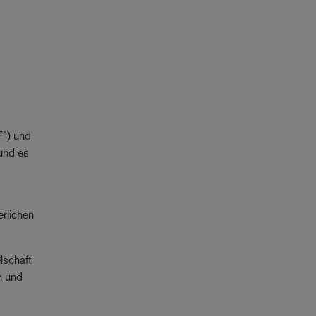
F”) und
und es
rlichen
lschaft
n und