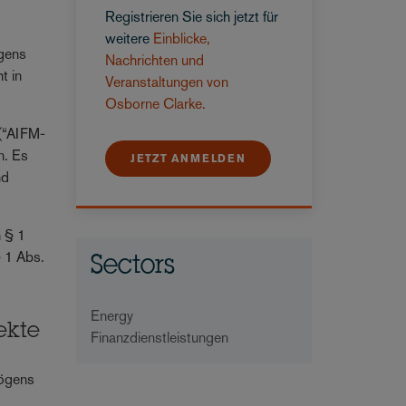
Registrieren Sie sich jetzt für
weitere
Einblicke,
ögens
Nachrichten und
t in
Veranstaltungen von
Osborne Clarke.
 (“AIFM-
n. Es
JETZT ANMELDEN
nd
h § 1
§ 1 Abs.
Sectors
Energy
ekte
Finanzdienstleistungen
mögens