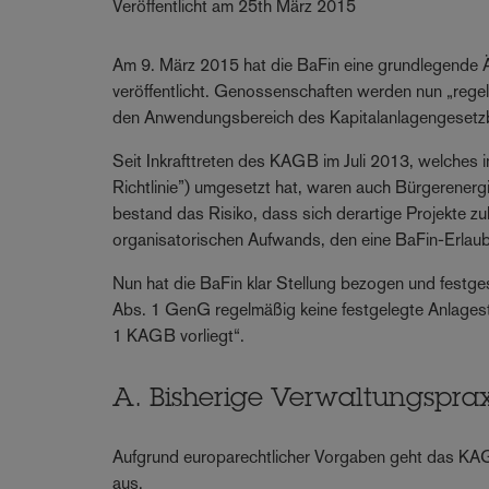
Veröffentlicht am 25th März 2015
Am 9. März 2015 hat die BaFin eine grundlegende 
veröffentlicht. Genossenschaften werden nun „regel
den Anwendungsbereich des Kapitalanlagengeset
Seit Inkrafttreten des KAGB im Juli 2013, welches 
Richtlinie”) umgesetzt hat, waren auch Bürgerene
bestand das Risiko, dass sich derartige Projekte z
organisatorischen Aufwands, den eine BaFin-Erlaub
Nun hat die BaFin klar Stellung bezogen und fest
Abs. 1 GenG regelmäßig keine festgelegte Anlagest
1 KAGB vorliegt“.
A. Bisherige Verwaltungspra
Aufgrund europarechtlicher Vorgaben geht das KAG
aus.