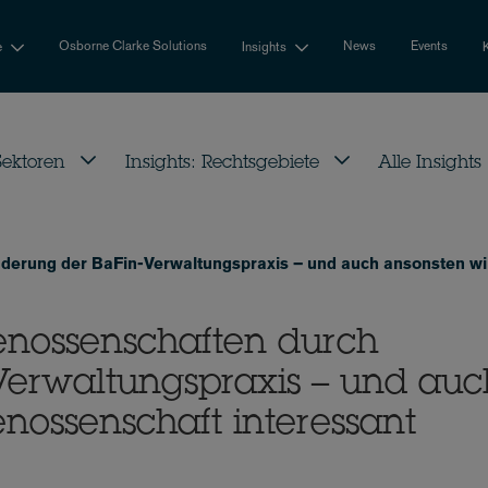
Osborne Clarke Solutions
News
Events
e
Insights
 Sektoren
Insights: Rechtsgebiete
Alle Insights
derung der BaFin-Verwaltungspraxis – und auch ansonsten wir
enossenschaften durch
erwaltungspraxis – und auc
nossenschaft interessant