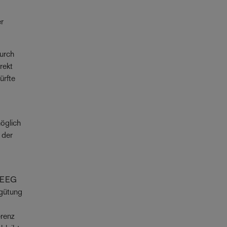
er
durch
rekt
ürfte
möglich
 der
s EEG
rgütung
erenz