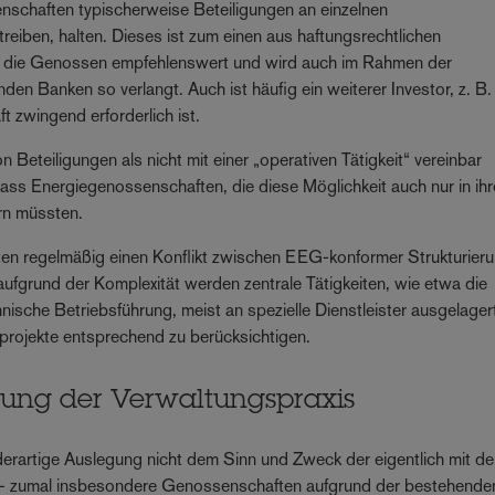
schaften typischerweise Beteiligungen an einzelnen
treiben, halten. Dieses ist zum einen aus haftungsrechtlichen
t die Genossen empfehlenswert und wird auch im Rahmen der
den Banken so verlangt. Auch ist häufig ein weiterer Investor, z. B.
ft zwingend erforderlich ist.
Beteiligungen als nicht mit einer „operativen Tätigkeit“ vereinbar
dass Energiegenossenschaften, die diese Möglichkeit auch nur in ihr
rn müssten.
n regelmäßig einen Konflikt zwischen EEG-konformer Strukturier
aufgrund der Komplexität werden zentrale Tätigkeiten, wie etwa die
sche Betriebsführung, meist an spezielle Dienstleister ausgelager
eprojekte entsprechend zu berücksichtigen.
erung der Verwaltungspraxis
 derartige Auslegung nicht dem Sinn und Zweck der eigentlich mit d
t – zumal insbesondere Genossenschaften aufgrund der bestehende