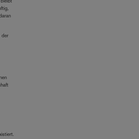
bleibt
ftig,
 daran
g der
enen
chaft
stiert.