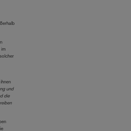
ußerhalb
in
) im
solcher
 ihnen
ung und
d die
treiben
aben
ie