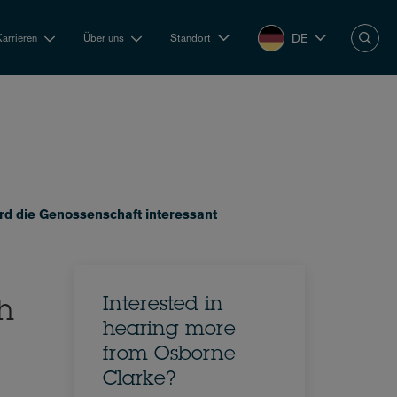
DE
Karrieren
Über uns
Standort
d die Genossenschaft interessant
Interested in
h
hearing more
from Osborne
Clarke?