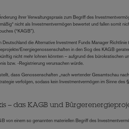
Änderung ihrer Verwaltungspraxis zum Begriff des Investmentverm
mäßig“ nicht als Investmentvermögen bewertet und fallen somit nich
zbuches (“KAGB”).
in Deutschland die Alternative Investment Funds Manager Richtlinie
rgieprojekte/Energiegenossenschaften in den Sog des KAGB gerate
ukünftig nicht mehr lohnen könnten – aufgrund des bürokratischen u
nis bzw. -Registrierung verursachen würde.
gestellt, dass Genossenschaften „nach wertender Gesamtschau nac
rategie verfolgen, sodass kein Investmentvermögen im Sinne des 
xis – das KAGB und Bürgerenergieproj
B von einem so genannten materiellen Begriff des Investmentver