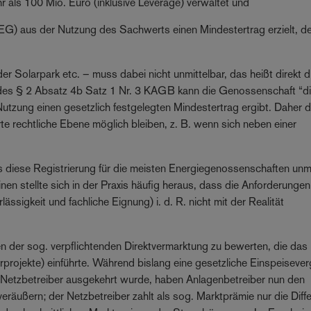
als 100 Mio. Euro (inklusive Leverage) verwaltet und
EG) aus der Nutzung des Sachwerts einen Mindestertrag erzielt, d
er Solarpark etc. – muss dabei nicht unmittelbar, das heißt direkt 
des § 2 Absatz 4b Satz 1 Nr. 3 KAGB kann die Genossenschaft “di
Nutzung einen gesetzlich festgelegten Mindestertrag ergibt. Daher d
rte rechtliche Ebene möglich bleiben, z. B. wenn sich neben einer
ass diese Registrierung für die meisten Energiegenossenschaften un
en stellte sich in der Praxis häufig heraus, dass die Anforderungen
ässigkeit und fachliche Eignung) i. d. R. nicht mit der Realität
en der sog. verpflichtenden Direktvermarktung zu bewerten, die da
projekte) einführte. Während bislang eine gesetzliche Einspeiseve
 Netzbetreiber ausgekehrt wurde, haben Anlagenbetreiber nun den
eräußern; der Netzbetreiber zahlt als sog. Marktprämie nur die Diff