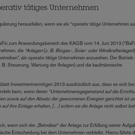
operativ tätiges Unternehmen
lierung herausfallen, wenn sie als “operativ tätige Unternehmen a
BaFin zum Anwendungsbereich des KAGB vom 14. Juni 2013 (“BaF
rnehmen, die
“Anlagen
(
z. B. Biogas-, Solar- oder Windkraftanlagen
treiben”, als operativ tätige Unternehmen anzusehen. Der Betrieb 
. B. Steuerung, Wartung der Anlagen) und die kaufmännische
blatt Investmentvermögen 2013 ausdrücklich aus, dass es sich bei
ndeln kann, wenn deren
“Unternehmensgegenstand auf die Erricht
en sowie auf den Absatz der gewonnenen Energien gerichtet ist un
f ihre Einlage erhalten, […] sofern sie die Anlage nicht selbst be
ch, wenn sich der „Betreiber“ der Anlage zur Erfüllung seiner Aufg
erische Entscheidung bei dem Unternehmen verbleibt. Hierzu führte d