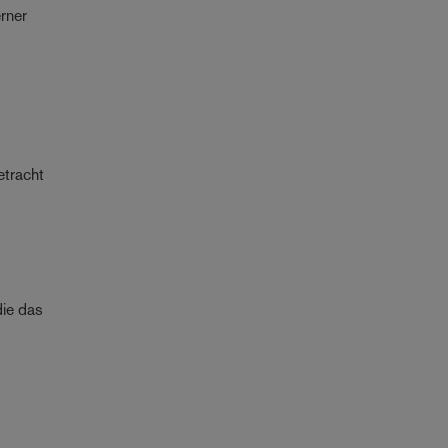
rner
etracht
die das