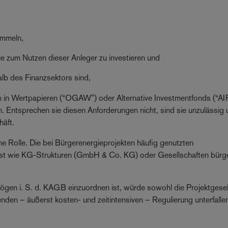
ammeln,
e zum Nutzen dieser Anleger zu investieren und
alb des Finanzsektors sind,
in Wertpapieren (“OGAW”) oder Alternative Investmentfonds (“AI
ntsprechen sie diesen Anforderungen nicht, sind sie unzulässig 
häft.
e Rolle. Die bei Bürgerenergieprojekten häufig genutzten
sst wie KG-Strukturen (GmbH & Co. KG) oder Gesellschaften bürge
ögen i. S. d. KAGB einzuordnen ist, würde sowohl die Projektgesel
enden – äußerst kosten- und zeitintensiven – Regulierung unterfalle