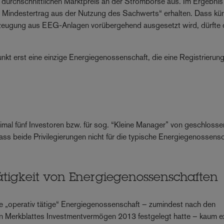
durchschnittlichen Marktpreis an der Strombörse aus. Im Ergebnis 
er Mindestertrag aus der Nutzung des Sachwerts“ erhalten. Dass kün
erzeugung aus EEG-Anlagen vorübergehend ausgesetzt wird, dürfte
punkt erst eine einzige Energiegenossenschaft, die eine Registrierun
aximal fünf Investoren bzw. für sog. “Kleine Manager” von geschloss
dass beide Privilegierungen nicht für die typische Energiegenossens
Tätigkeit von Energiegenossenschaften
 die „operativ tätige“ Energiegenossenschaft – zumindest nach den
n Merkblattes Investmentvermögen 2013 festgelegt hatte – kaum exi