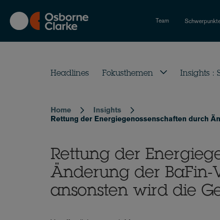
Skip
to
Team
Schwerpunkt
main
content
Headlines
Fokusthemen
Insights :
Home
Insights
Breadcrumb
Rettung der Energiegenossenschaften durch Än
Rettung der Energieg
Änderung der BaFin-V
ansonsten wird die Ge