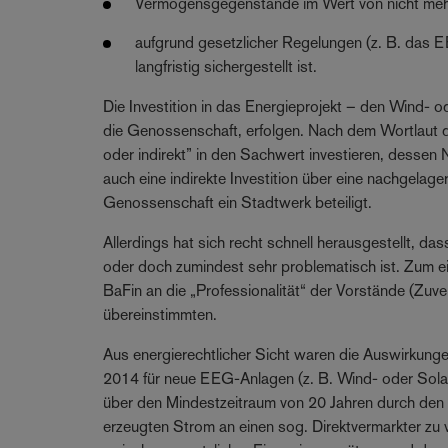
Vermögensgegenstände im Wert von nicht mehr 
aufgrund gesetzlicher Regelungen (z. B. das E
langfristig sichergestellt ist.
Die Investition in das Energieprojekt – den Wind- od
die Genossenschaft, erfolgen. Nach dem Wortlaut 
oder indirekt” in den Sachwert investieren, dessen 
auch eine indirekte Investition über eine nachgelage
Genossenschaft ein Stadtwerk beteiligt.
Allerdings hat sich recht schnell herausgestellt, d
oder doch zumindest sehr problematisch ist. Zum ein
BaFin an die „Professionalität“ der Vorstände (Zuverl
übereinstimmten.
Aus energierechtlicher Sicht waren die Auswirkung
2014 für neue EEG-Anlagen (z. B. Wind- oder Solar
über den Mindestzeitraum von 20 Jahren durch den
erzeugten Strom an einen sog. Direktvermarkter zu v