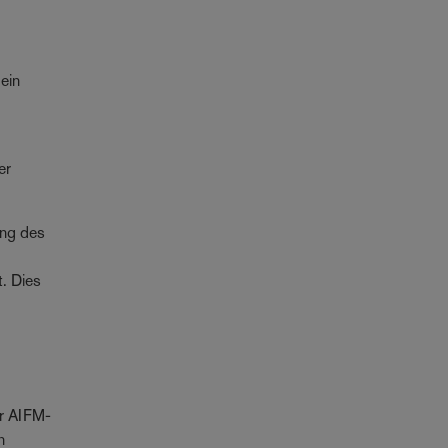
 ein
er
ung des
t. Dies
er AIFM-
n