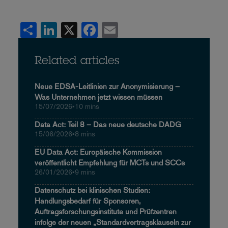
Share
LinkedIn
X
Facebook
Email
Related articles
Neue EDSA-Leitlinien zur Anonymisierung –
Was Unternehmen jetzt wissen müssen
15/07/2026
•
10 mins
Data Act: Teil 8 – Das neue deutsche DADG
15/06/2026
•
8 mins
EU Data Act: Europäische Kommission
veröffentlicht Empfehlung für MCTs und SCCs
26/01/2026
•
9 mins
Datenschutz bei klinischen Studien:
Handlungsbedarf für Sponsoren,
Auftragsforschungsinstitute und Prüfzentren
infolge der neuen „Standardvertragsklauseln zur