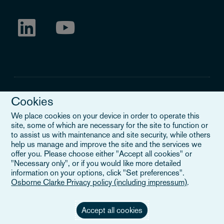
Cookies
We place cookies on your device in order to operate this
Legal Notice
site, some of which are necessary for the site to function or
to assist us with maintenance and site security, while others
W treściach zamieszczonych na tej stronie określenie 'Osborne
help us manage and improve the site and the services we
Clarke' odnosi się do międzynarodowej organizacji, Osborne
offer you. Please choose either "Accept all cookies" or
Clarke Verein (OCV), lub jednej z jej firm członkowskich. OCV jest
"Necessary only", or if you would like more detailed
szwajcarskim stowarzyszeniem (verein) i nie świadczy usług na
information on your options, click "Set preferences".
rzecz klientów. Wszystkie firmy członkowskie OCV są odrębnymi
Osborne Clarke Privacy policy (including impressum)
.
podmiotami prawnymi i nie posiadają upoważnienia do zaciągania
zobowiązań ani do działania w imieniu innych firm członkowskich
lub OCV wobec osób trzecich. Aby dowiedzieć się więcej.
Accept all cookies
Dowiedz się więcej,
proszę k
lik
nąć
tutaj.
.