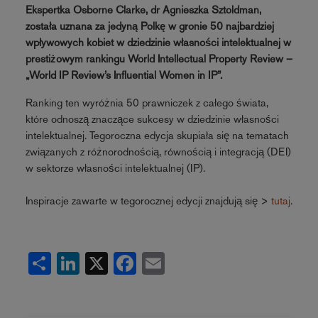
Ekspertka Osborne Clarke, dr Agnieszka Sztoldman,
została uznana za jedyną Polkę w gronie 50 najbardziej
wpływowych kobiet w dziedzinie własności intelektualnej w
prestiżowym rankingu World Intellectual Property Review –
„World IP Review’s Influential Women in IP”.
Ranking ten wyróżnia 50 prawniczek z całego świata,
które odnoszą znaczące sukcesy w dziedzinie własności
intelektualnej. Tegoroczna edycja skupiała się na tematach
związanych z różnorodnością, równością i integracją (DEI)
w sektorze własności intelektualnej (IP).
Inspiracje zawarte w tegorocznej edycji znajdują się >
tutaj
.
Share
LinkedIn
X
Facebook
Email