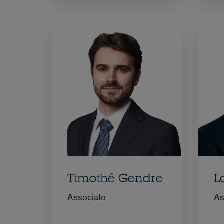
Timothé Gendre
L
Associate
As