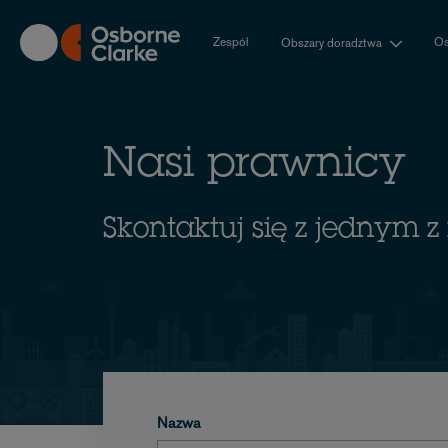
Skip
to
Zespół
Os
Obszary doradztwa
main
content
Nasi prawnicy
Skontaktuj się z jednym 
Nazwa