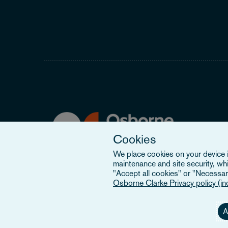
Cookies
We place cookies on your device in
maintenance and site security, wh
"Accept all cookies" or "Necessary
Osborne Clarke Privacy policy (i
A