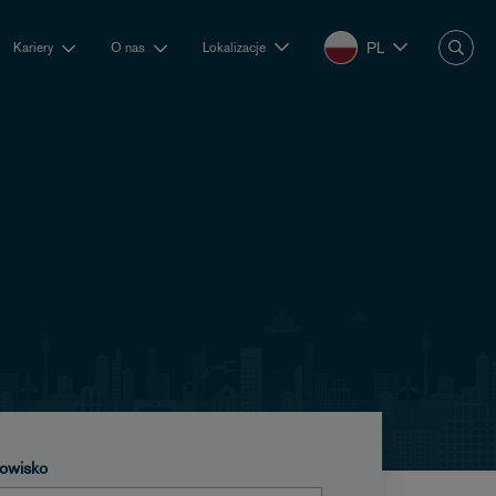
PL
Kariery
O nas
Lokalizacje
owisko