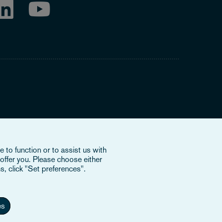
rke' odnosi się do międzynarodowej organizacji, Osborne
szwajcarskim stowarzyszeniem (verein) i nie świadczy usług
 to function or to assist us with
 podmiotami prawnymi i nie posiadają upoważnienia do
offer you. Please choose either
onkowskich lub OCV wobec osób trzecich. Aby dowiedzieć
s, click "Set preferences".
es