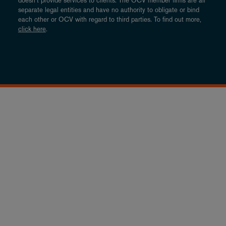
doesn’t provide services to clients. The OCV member firms are all
separate legal entities and have no authority to obligate or bind
each other or OCV with regard to third parties. To find out more,
click here
.