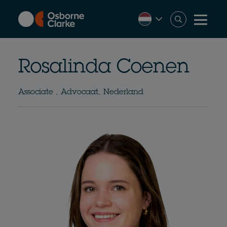
Skip
to
main
content
Rosalinda Coenen
Associate , Advocaat, Nederland