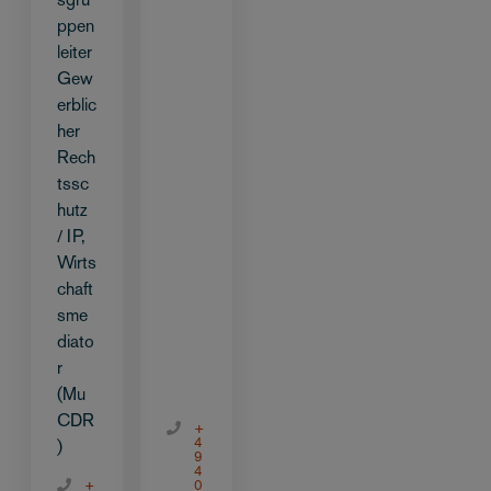
ppen
leiter
Gew
erblic
her
Rech
tssc
hutz
/ IP,
Wirts
chaft
sme
diato
r
(Mu
CDR
+
4
)
9
4
+
0