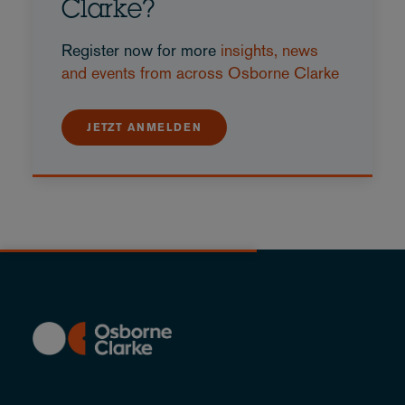
Clarke?
Register now for more
insights, news
and events from across Osborne Clarke
JETZT ANMELDEN