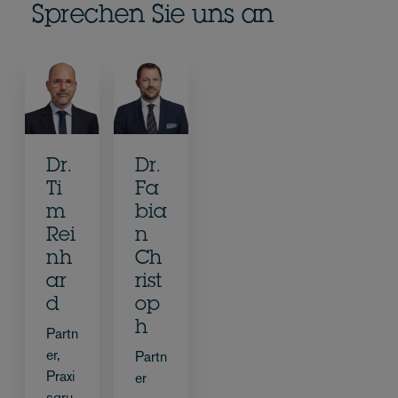
Sprechen Sie uns an
Dr.
Dr.
Ti
Fa
m
bia
Rei
n
nh
Ch
ar
rist
d
op
h
Partn
er,
Partn
Praxi
er
sgru