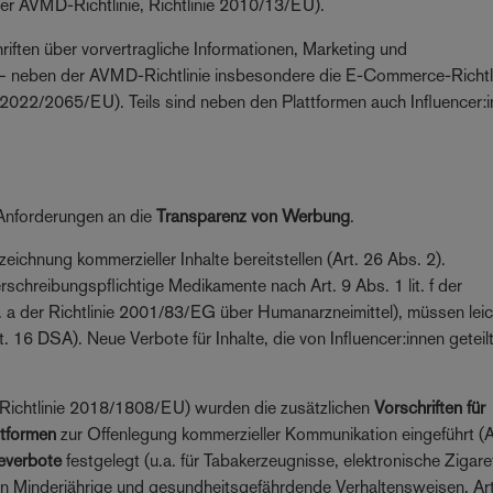
 der AVMD-Richtlinie, Richtlinie 2010/13/EU).
iften über vorvertragliche Informationen, Marketing und
– neben der AVMD-Richtlinie insbesondere die E-Commerce-Richtl
022/2065/EU). Teils sind neben den Plattformen auch Influencer:
 Anforderungen an die
Transparenz von Werbung
.
ichnung kommerzieller Inhalte bereitstellen (Art. 26 Abs. 2).
rschreibungspflichtige Medikamente nach Art. 9 Abs. 1 lit. f der
. a der Richtlinie 2001/83/EG über Humanarzneimittel), müssen leic
 16 DSA). Neue Verbote für Inhalte, die von Influencer:innen geteil
(Richtlinie 2018/1808/EU) wurden die zusätzlichen
Vorschriften für
ttformen
zur Offenlegung kommerzieller Kommunikation eingeführt (A
beverbote
festgelegt (u.a. für Tabakerzeugnisse, elektronische Zigare
 an Minderjährige und gesundheitsgefährdende Verhaltensweisen, Art