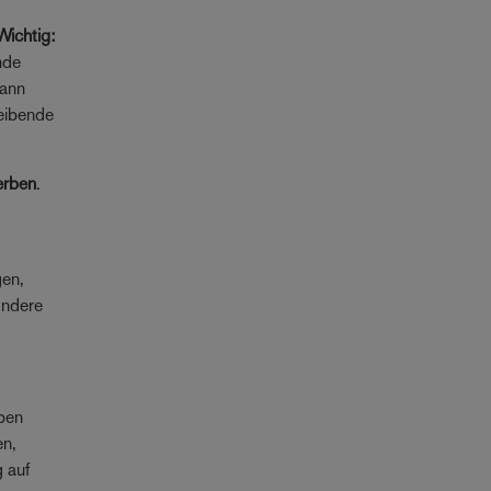
Wichtig:
nde
ann
reibende
erben
.
gen,
ondere
aben
en,
 auf