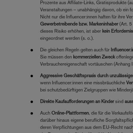
Prozente aus Affiliate-Links, Gratisprodukte 
Veranstaltungen – unabhängig davon, ob ein fo
Nicht nur die Influencer:innen haften für ihre
Gewerbetreibende bzw. Markeninhaber
(Art. 5
dieses Risiko erhöhen, ist aber
kein Erforderni
eingeordnet werden (s. o.).
Die gleichen Regeln gelten auch für
Influencer
Sie müssen den
kommerziellen Zweck
offenleg
Verbrauchereigenschaft vortäuschen (Anhang I 
Aggressive Geschäftspraxis durch unzulässige 
wenn Influencer:innen eine missbräuchliche
Ve
bei schutzbedürftigen Zielgruppen wie Minderjä
Direkte Kaufaufforderungen an Kinder
sind
aus
Auch
Online-Plattformen
, die für die Verkaufs
darüber hinaus eigene berufliche Sorgfaltspfli
deren Verpflichtungen aus dem EU-Recht nachz