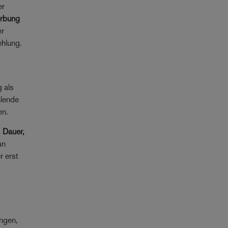
er
erbung
er
ehlung.
g als
hlende
en.
, Dauer,
an
r erst
ungen,