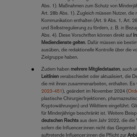
Abs. 1). Maßnahmen zum Schutz von Minderjähri
Art. 28b Abs. 1). Zugleich müssen Nutzer, die
Kommunikation enthalten (Art. 9 Abs. 1, Art. 28
und Selbstregulierung zu fördern, z. B. in Bez
Abs. 4). Diese Vorschriften können direkt auf
I
Mediendienste gelten
. Dafür müssen sie bestimm
ausüben, die redaktionelle Kontrolle über die vo
Zielgruppe haben.
Zudem haben
mehrere Mitgliedstaaten
, auch u
Leitlinien
verabschiedet oder aktualisiert, die De
die mit ihnen zusammenarbeiten, enthalten. Es
2023-451
), geändert im November 2024 (
Ord
plastische Chirurgie/Injektionen, pharmazeuti
Kryptowährungen) und Wildtiere eingeführt. G
für Minderjährige beschränkt ist. Weitere Beis
deutschen Rechts
aus dem Jahr 2022, die die 
sofern die Influencer:innen nicht das Gegente
auftretende Influencer:innen die Pflicht zur
Anbi