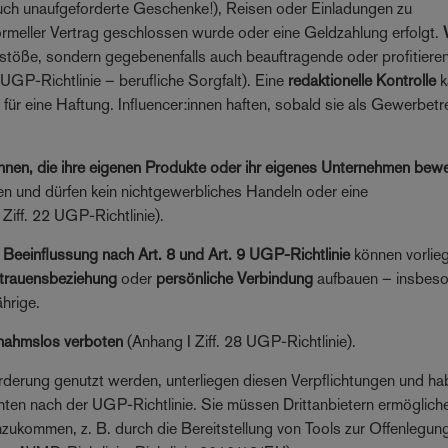
(auch unaufgeforderte Geschenke!), Reisen oder Einladungen zu
rmeller Vertrag geschlossen wurde oder eine Geldzahlung erfolgt.
 Verstöße, sondern gegebenenfalls auch beauftragende oder profitiere
 UGP-Richtlinie – berufliche Sorgfalt). Eine
redaktionelle Kontrolle
k
s
für eine Haftung. Influencer:innen haften, sobald sie als Gewerbet
:innen, die ihre eigenen Produkte oder ihr eigenes Unternehmen bew
en und dürfen kein nichtgewerbliches Handeln oder eine
Ziff. 22 UGP-Richtlinie).
Beeinflussung nach Art. 8 und Art. 9 UGP-Richtlinie
können vorlie
rtrauensbeziehung
oder
persönliche Verbindung
aufbauen – insbes
hrige.
nahmslos
verboten
(Anhang I Ziff. 28 UGP-Richtlinie).
förderung genutzt werden, unterliegen diesen Verpflichtungen und h
chten nach der UGP-Richtlinie. Sie müssen Drittanbietern ermöglich
ukommen, z. B. durch die Bereitstellung von Tools zur Offenlegung