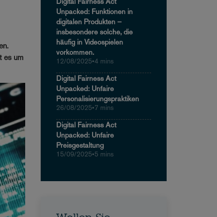
Digital Fairness Act
Unpacked: Funktionen in
digitalen Produkten –
insbesondere solche, die
häufig in Videospielen
en.
vorkommen.
ht es um
12/08/2025
•
4 mins
Digital Fairness Act
Unpacked: Unfaire
Personalisierungspraktiken
26/08/2025
•
7 mins
Digital Fairness Act
Unpacked: Unfaire
Preisgestaltung
15/09/2025
•
5 mins