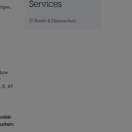
Services
tigen,
l
IT-Recht & Datenschutz
 bzw.
r
, S. 97
andeln
uchern
.