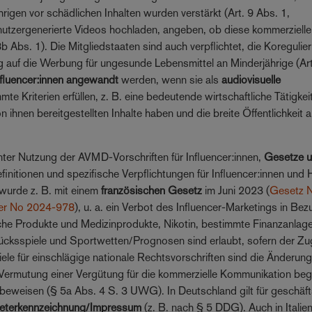
gen vor schädlichen Inhalten wurden verstärkt (Art. 9 Abs. 1,
 nutzergenerierte Videos hochladen, angeben, ob diese kommerzielle
b Abs. 1). Die Mitgliedstaaten sind auch verpflichtet, die Koregulie
ug auf die Werbung für ungesunde Lebensmittel an Minderjährige (Art
nfluencer:innen angewandt
werden, wenn sie als
audiovisuelle
te Kriterien erfüllen, z. B. eine bedeutende wirtschaftliche Tätigkei
n ihnen bereitgestellten Inhalte haben und die breite Öffentlichkeit a
nter Nutzung der AVMD-Vorschriften für Influencer:innen,
Gesetze 
finitionen und spezifische Verpflichtungen für Influencer:innen und 
 wurde z. B. mit einem
französischen Gesetz
im Juni 2023 (
Gesetz N
er No 2024-978
), u. a. ein Verbot des Influencer-Marketings in Bez
sche Produkte und Medizinprodukte, Nikotin, bestimmte Finanzanlage
lücksspiele und Sportwetten/Prognosen sind erlaubt, sofern der Z
piele für einschlägige nationale Rechtsvorschriften sind die Änderun
Vermutung einer Vergütung für die kommerzielle Kommunikation be
il beweisen (§ 5a Abs. 4 S. 3 UWG). In Deutschland gilt für geschä
eterkennzeichnung/Impressum
(z. B. nach § 5 DDG). Auch in Italien