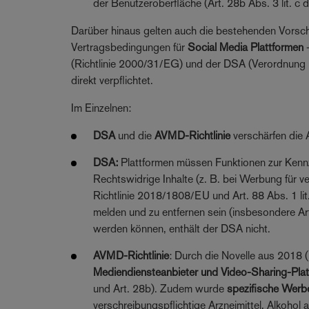
der Benutzeroberfläche (Art. 28b Abs. 3 lit. c
Darüber hinaus gelten auch die bestehenden Vorschr
Vertragsbedingungen für
Social Media Plattformen
(Richtlinie 2000/31/EG) und der DSA (Verordnung 2
direkt verpflichtet.
Im Einzelnen:
DSA
und die
AVMD-Richtlinie
verschärfen die
DSA:
Plattformen müssen Funktionen zur Kennze
Rechtswidrige Inhalte (z. B. bei Werbung für ve
Richtlinie 2018/1808/EU und Art. 88 Abs. 1 lit
melden und zu entfernen sein (insbesondere Art.
werden können, enthält der DSA nicht.
AVMD-Richtlinie
: Durch die Novelle aus 2018 
Mediendiensteanbieter und Video-Sharing-Pla
und Art. 28b). Zudem wurde
spezifische Wer
verschreibungspflichtige Arzneimittel, Alkohol