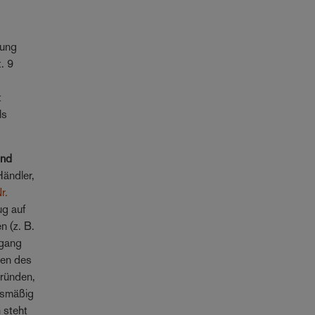
rung
. 9
t
ls
und
Händler,
r.
ug auf
n (z. B.
ugang
gen des
gründen,
ftsmäßig
 steht