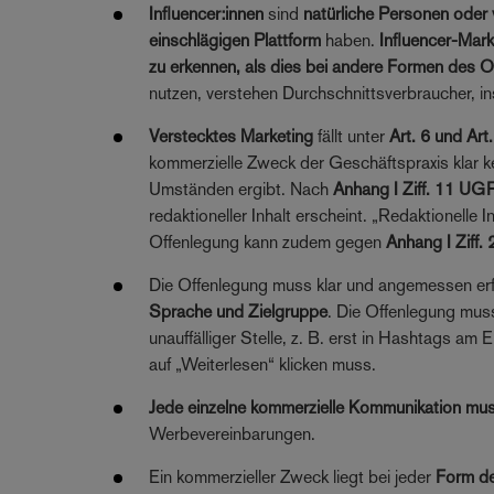
Influencer:innen
sind
natürliche Personen oder v
einschlägigen Plattform
haben.
Influencer-Mark
zu erkennen, als dies bei andere Formen des On
nutzen, verstehen Durchschnittsverbraucher, in
Verstecktes Marketing
fällt unter
Art. 6 und Art
kommerzielle Zweck der Geschäftspraxis klar ke
Umständen ergibt. Nach
Anhang I Ziff. 11 UGP
redaktioneller Inhalt erscheint. „Redaktionelle I
Offenlegung kann zudem gegen
Anhang I Ziff.
Die Offenlegung muss klar und angemessen erf
Sprache und Zielgruppe
. Die Offenlegung muss
unauffälliger Stelle, z. B. erst in Hashtags 
auf „Weiterlesen“ klicken muss.
Jede einzelne kommerzielle Kommunikation mu
Werbevereinbarungen.
Ein kommerzieller Zweck liegt bei jeder
Form de