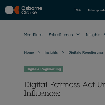
Skip
to
Team
Schwerpunkt
main
content
Headlines
Fokusthemen
Insights :
Home
Insights
Digitale Regulierung
Breadcrumb
Digitale Regulierung
Digital Fairness Act 
Influencer