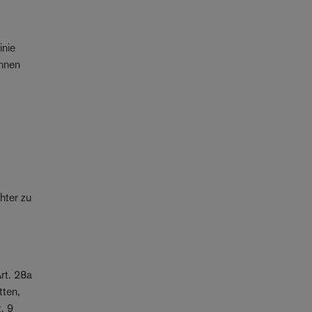
inie
innen
hter zu
t
rt. 28a
tten,
. 9