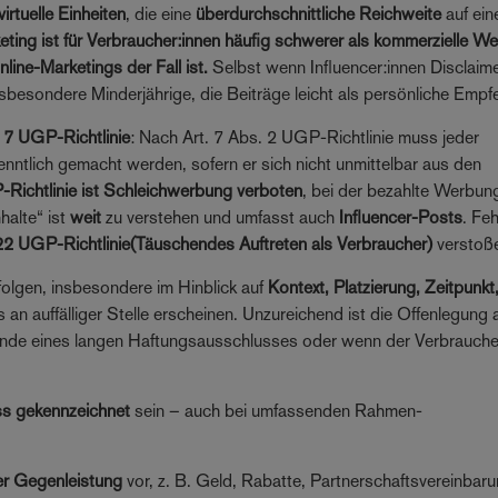
irtuelle Einheiten
, die eine
überdurchschnittliche Reichweite
auf ein
eting ist für Verbraucher:innen häufig schwerer als kommerzielle W
line-Marketings der Fall ist.
Selbst wenn Influencer:innen Disclaim
sbesondere Minderjährige, die Beiträge leicht als persönliche Empf
. 7 UGP-Richtlinie
: Nach Art. 7 Abs. 2 UGP-Richtlinie muss jeder
nntlich gemacht werden, sofern er sich nicht unmittelbar aus den
-Richtlinie ist Schleichwerbung verboten
, bei der bezahlte Werbun
nhalte“ ist
weit
zu verstehen und umfasst auch
Influencer-Posts
. Fe
 22 UGP-Richtlinie(Täuschendes Auftreten als Verbraucher)
verstoß
olgen, insbesondere im Hinblick auf
Kontext, Platzierung, Zeitpunkt
 an auffälliger Stelle erscheinen. Unzureichend ist die Offenlegung 
am Ende eines langen Haftungsausschlusses oder wenn der Verbrauche
ss gekennzeichnet
sein – auch bei umfassenden Rahmen-
r Gegenleistung
vor, z. B. Geld, Rabatte, Partnerschaftsvereinbar