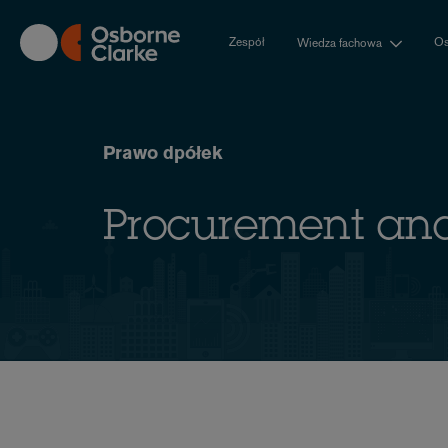
Skip
to
Zespół
Os
Wiedza fachowa
main
content
Prawo dpółek
Procurement and