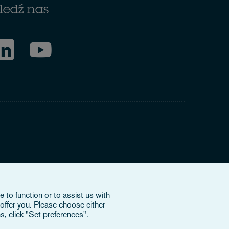
ledź nas
rke' odnosi się do międzynarodowej organizacji, Osborne
szwajcarskim stowarzyszeniem (verein) i nie świadczy usług
 to function or to assist us with
 podmiotami prawnymi i nie posiadają upoważnienia do
offer you. Please choose either
onkowskich lub OCV wobec osób trzecich. Aby dowiedzieć
s, click "Set preferences".