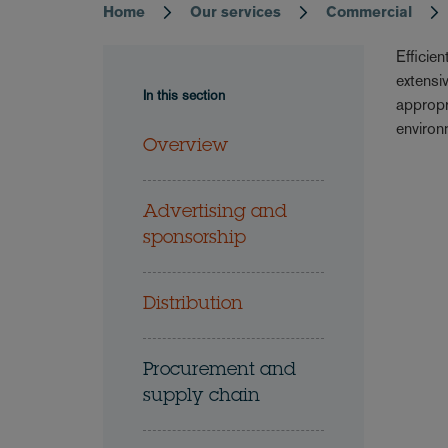
Home
Our services
Commercial
Breadcrumb
Efficie
extensi
In this section
appropr
environ
Overview
Advertising and
sponsorship
Distribution
Procurement and
supply chain