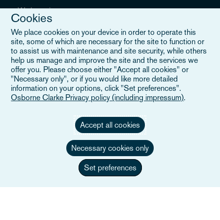
Wydarzenia
Cookies
Careers
We place cookies on your device in order to operate this
site, some of which are necessary for the site to function or
to assist us with maintenance and site security, while others
help us manage and improve the site and the services we
offer you. Please choose either "Accept all cookies" or
Przydatne linki
"Necessary only", or if you would like more detailed
information on your options, click "Set preferences".
Osborne Clarke Privacy policy (including impressum)
.
Mapa witryny
Warunki i zasady korzystania
Accept all cookies
Skontaktuj się z nami
Necessary cookies only
Polityka prywatności
Set preferences
Informacja o prywatności w Kalifornii
Oświadczenie o niewolnictwie
Alumni (byli pracownicy)