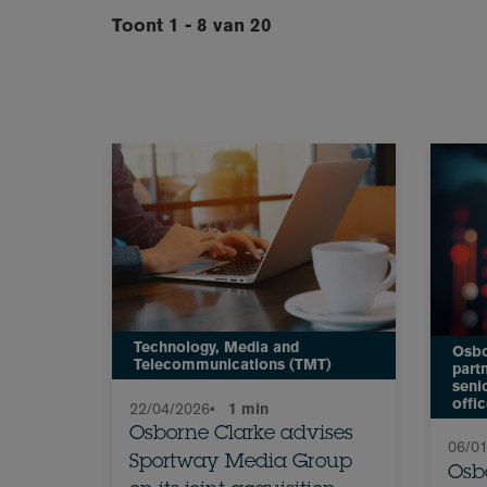
Toont 1 - 8 van 20
Technology, Media and
Osbo
Telecommunications (TMT)
part
seni
offi
22/04/2026
•
1 min
Osborne Clarke advises
06/0
Sportway Media Group
Osb