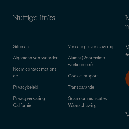
Nuttige links
M
n
Sitemap
Verklaring over slavernij
M
e
Algemene voorwaarden
Alumni (Voormalige
werknemers)
Neem contact met ons
op
Cookie-rapport
Privacybeleid
Transparantie
Privacyverklaring
Scamcommunicatie:
Californië
Waarschuwing
V