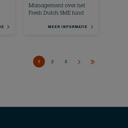
Management over het
Fresh Dutch SME fund
IE
MEER INFORMATIE
1
2
3