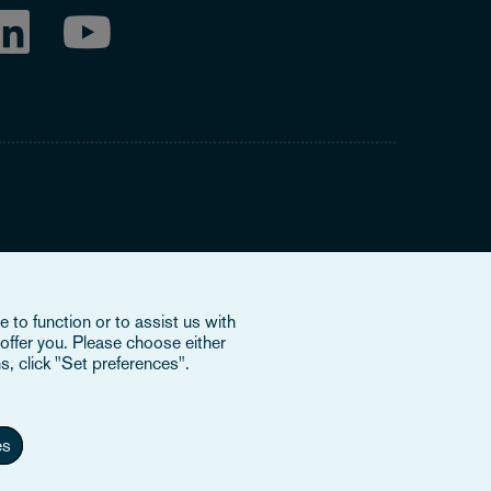
ring to our international organisation, Osborne Clarke
 to function or to assist us with
nd doesn’t provide services to clients. The OCV member
offer you. Please choose either
e or bind each other or OCV with regard to third parties. To
s, click "Set preferences".
es