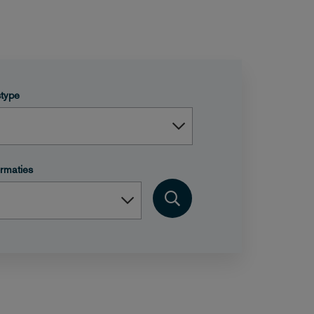
type
rmaties