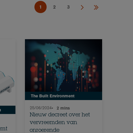
1
2
3
The Built Environment
25/06/2024
•
2 mins
n
Nieuw decreet over het
vervreemden van
emt
onroerende