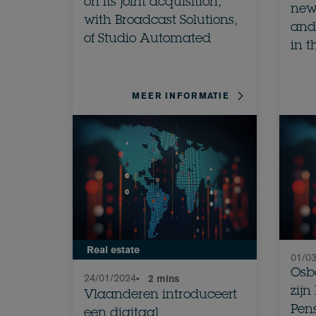
on its joint acquisition,
new
with Broadcast Solutions,
and 
of Studio Automated
in t
MEER INFORMATIE
Real estate
01/0
Osbo
24/01/2024
•
2 mins
zij
Vlaanderen introduceert
Pens
een digitaal