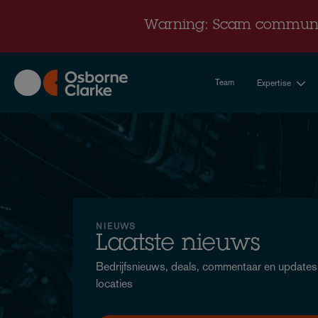
Skip
to
Warning: Scam communi
main
content
Team
Expertise
Nieuws
NIEUWS
Laatste nieuws
Bedrijfsnieuws, deals, commentaar en updates -
locaties