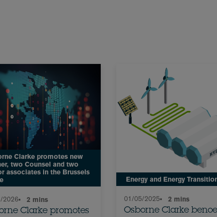
rne Clarke promotes new
ner, two Counsel and two
or associates in the Brussels
Energy and Energy Transitio
ce
01/05/2025
•
2 mins
1/2026
•
2 mins
Osborne Clarke beno
orne Clarke promotes