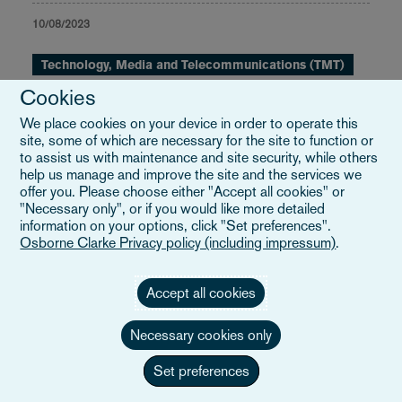
10/08/2023
Technology, Media and Telecommunications (TMT)
Cookies
We place cookies on your device in order to operate this
CPC Regulation revised: cross-border
site, some of which are necessary for the site to function or
to assist us with maintenance and site security, while others
enforcement of consumer rights
help us manage and improve the site and the services we
offer you. Please choose either "Accept all cookies" or
"Necessary only", or if you would like more detailed
17/02/2020
information on your options, click "Set preferences".
Osborne Clarke Privacy policy (including impressum)
.
Showing 1 - 5 of 5
Accept all cookies
Necessary cookies only
RSS FEED
Set preferences