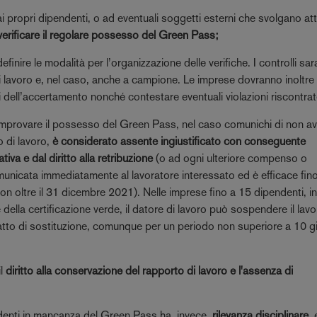
 ai propri dipendenti, o ad eventuali soggetti esterni che svolgano att
verificare il regolare possesso del Green Pass;
inire le modalità per l’organizzazione delle verifiche. I controlli sa
 di lavoro e, nel caso, anche a campione. Le imprese dovranno inoltre
ti dell’accertamento nonché contestare eventuali violazioni riscontrat
omprovare il possesso del Green Pass, nel caso comunichi di non av
o di lavoro,
è considerato assente ingiustificato con conseguente
va e dal diritto alla retribuzione
(o ad ogni ulteriore compenso o
icata immediatamente al lavoratore interessato ed è efficace fino
 oltre il 31 dicembre 2021). Nelle imprese fino a 15 dipendenti, i
ella certificazione verde, il datore di lavoro può sospendere il lav
atto di sostituzione, comunque per un periodo non superiore a 10 gi
il
diritto alla conservazione del rapporto di lavoro e l'assenza di
endenti in mancanza del Green Pass ha, invece,
rilevanza disciplinare,