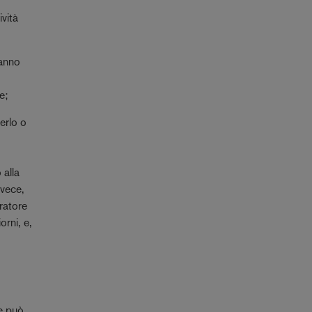
ività
ranno
e;
erlo o
 alla
nvece,
oratore
orni, e,
e può