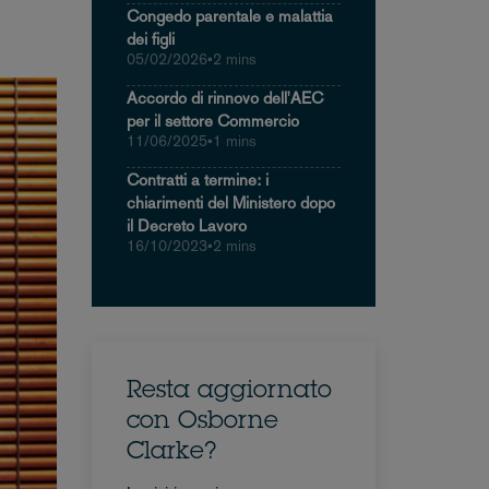
Congedo parentale e malattia
dei figli
05/02/2026
•
2 mins
Accordo di rinnovo dell'AEC
per il settore Commercio
11/06/2025
•
1 mins
Contratti a termine: i
chiarimenti del Ministero dopo
il Decreto Lavoro
16/10/2023
•
2 mins
Resta aggiornato
con Osborne
Clarke?