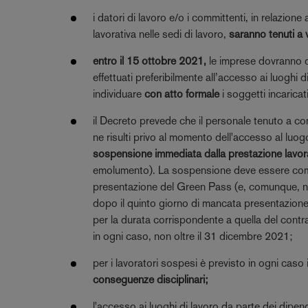
i datori di lavoro e/o i committenti, in relazione
lavorativa nelle sedi di lavoro,
saranno tenuti a 
entro il 15 ottobre 2021,
le imprese dovranno def
effettuati preferibilmente all’accesso ai luoghi
individuare
con atto formale
i soggetti incarica
il Decreto prevede che il personale tenuto a c
ne risulti privo al momento dell'accesso al luog
sospensione immediata dalla prestazione lavorati
emolumento). La sospensione deve essere comun
presentazione del Green Pass (e, comunque, non
dopo il quinto giorno di mancata presentazione d
per la durata corrispondente a quella del contr
in ogni caso, non oltre il 31 dicembre 2021;
per i lavoratori sospesi è previsto in ogni caso 
conseguenze disciplinari;
l'accesso ai luoghi di lavoro da parte dei dip