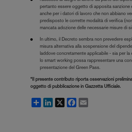
pertanto essere oggetto di apposita sanzione di
anche per i datori di lavoro che non abbiano ve
predisposto le corrette modalità di verifica (non
mancata adozione delle necessarie misure di sicu
In ultimo, il Decreto sembra non prevedere espli
misura alternativa alla sospensione del dipend
laddove concretamente applicabile - sia per la c
lo smart working possa rappresentare una concre
presentazione del Green Pass.
*Il presente contributo riporta osservazioni prelimi
oggetto di pubblicazione in Gazzetta Ufficiale.
Share
LinkedIn
X
Facebook
Email