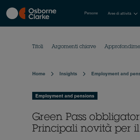
Skip
to
Persone
Aree di attività
main
content
Titoli
Argomenti chiave
Approfondiment
Home
Insights
Employment and pen
Breadcrumb
Employment and pensions
Green Pass obbligatori
Principali novità per i