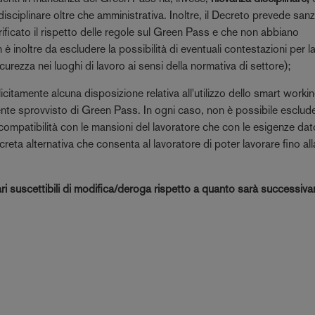
sciplinare oltre che amministrativa. Inoltre, il Decreto prevede sanz
rificato il rispetto delle regole sul Green Pass e che non abbiano
 è inoltre da escludere la possibilità di eventuali contestazioni per l
rezza nei luoghi di lavoro ai sensi della normativa di settore);
citamente alcuna disposizione relativa all'utilizzo dello smart worki
ente sprovvisto di Green Pass. In ogni caso, non è possibile esclud
ompatibilità con le mansioni del lavoratore che con le esigenze dator
ta alternativa che consenta al lavoratore di poter lavorare fino all
nari suscettibili di modifica/deroga rispetto a quanto sarà successiv