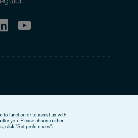
eguici
ring to our international organisation, Osborne Clarke
nd doesn’t provide services to clients. The OCV member
e or bind each other or OCV with regard to third parties. To
 to function or to assist us with
offer you. Please choose either
s, click "Set preferences".