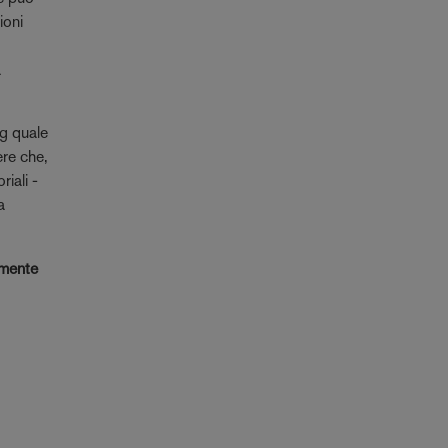
ioni
a
ng quale
ere che,
iali -
a
amente