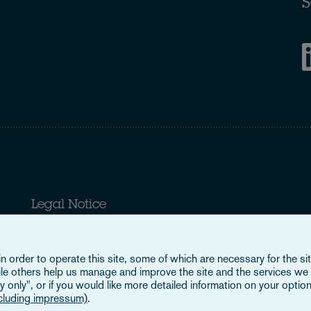
S
Legal Notice
When you read about Osborne Clarke on this site, we are either refer
Verein (OCV), or one of its member firms. OCV is a Swiss verein a
firms are all separate legal entities and have no authority to obligat
 order to operate this site, some of which are necessary for the site
find out more,
click here
.
ile others help us manage and improve the site and the services we 
 only", or if you would like more detailed information on your option
ncluding impressum)
.