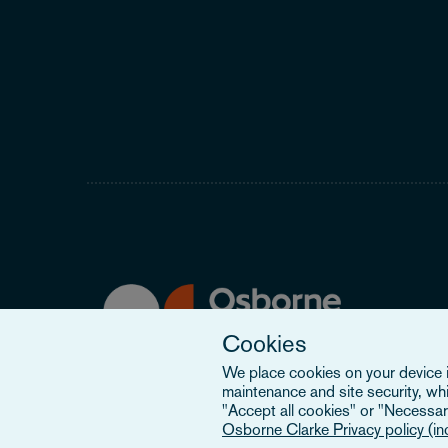
Cookies
We place cookies on your device in
maintenance and site security, wh
"Accept all cookies" or "Necessary
Osborne Clarke Privacy policy (i