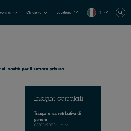
IT
 con noi
Chi siamo
Locations
ali novità per il settore privato
Insight correlati
Trasparenza retributiva di
genere
03/06/2026
•
1 mins