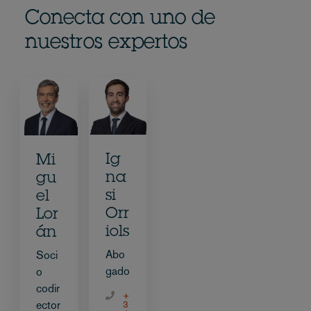
Conecta con uno de
nuestros expertos
Ig
Mi
na
gu
si
el
Orr
Lor
iols
án
Abo
Soci
gado
o
codir
+
ector
3