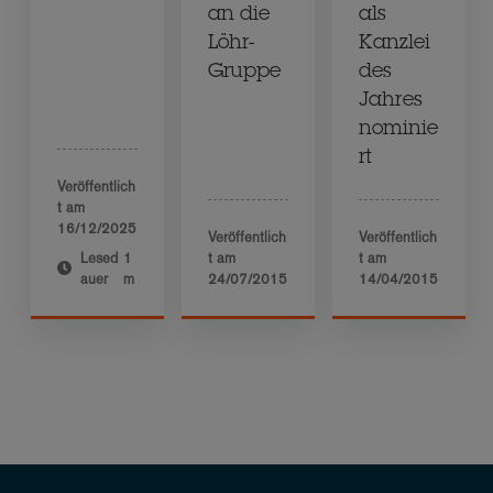
an die
als
Löhr-
Kanzlei
Gruppe
des
Jahres
nominie
rt
Veröffentlich
t am
16/12/2025
Veröffentlich
Veröffentlich
Lesed
1
t am
t am
auer
m
24/07/2015
14/04/2015