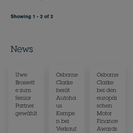
Showing 1 - 2 of 2
News
Uwe
Osborne
Osborne
Brossett
Clarke
Clarke
e zum
berät
bei den
Senior
Autoha
europäi
Partner
us
schen
gewählt
Kempe
Motor
n bei
Finance
Verkauf
Awards