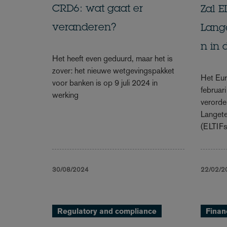
CRD6: wat gaat er
Zal E
veranderen?
Lange
n in 
Het heeft even geduurd, maar het is
zover: het nieuwe wetgevingspakket
Het Eur
voor banken is op 9 juli 2024 in
februar
werking
verorde
Langete
(ELTIFs
30/08/2024
22/02/2
Regulatory and compliance
Finan