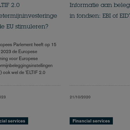
LTIF 2.0
Informatie aan beleg
termijninvesteringe
in fondsen: EBI of EID
de EU stimuleren?
opees Parlement heeft op 15
i 2023 de Europese
ning voor Europese
rmijnbeleggingsinstellingen
) ook wel de 'ELTIF 2.0
023
21/10/2020
cial services
Financial services