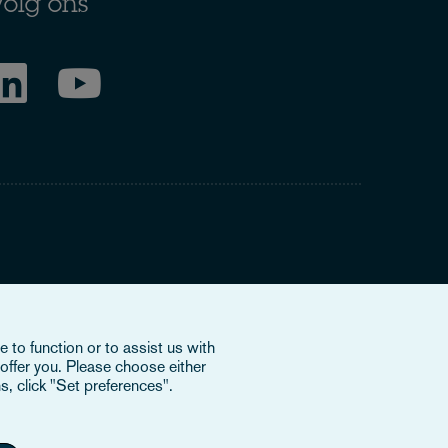
olg ons
ring to our international organisation, Osborne Clarke
 to function or to assist us with
nd doesn’t provide services to clients. The OCV member
offer you. Please choose either
e or bind each other or OCV with regard to third parties. To
s, click "Set preferences".