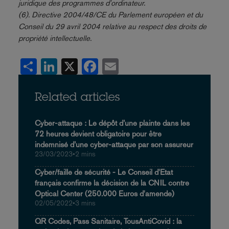
juridique des programmes d'ordinateur.
(6). Directive 2004/48/CE du Parlement européen et du
Conseil du 29 avril 2004 relative au respect des droits de
propriété intellectuelle.
Share
LinkedIn
X
Facebook
Email
Related articles
Cyber-attaque : Le dépôt d’une plainte dans les
72 heures devient obligatoire pour être
indemnisé d’une cyber-attaque par son assureur
23/03/2023
•
2 mins
Cyber/faille de sécurité - Le Conseil d'Etat
français confirme la décision de la CNIL contre
Optical Center (250.000 Euros d'amende)
02/05/2022
•
3 mins
QR Codes, Pass Sanitaire, TousAntiCovid : la