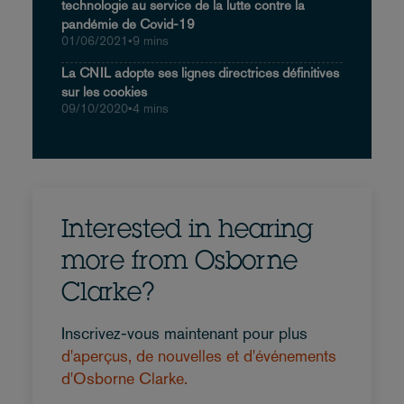
technologie au service de la lutte contre la
pandémie de Covid-19
01/06/2021
•
9 mins
La CNIL adopte ses lignes directrices définitives
sur les cookies
09/10/2020
•
4 mins
Interested in hearing
more from Osborne
Clarke?
Inscrivez-vous maintenant pour plus
d'aperçus, de nouvelles et d'événements
d'Osborne Clarke.