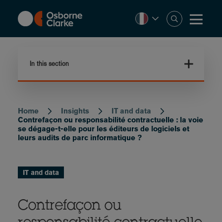
Skip
to
main
content
In this section
Home
Insights
IT and data
Breadcrumb
Contrefaçon ou responsabilité contractuelle : la voie
se dégage-t-elle pour les éditeurs de logiciels et
leurs audits de parc informatique ?
IT and data
Contrefaçon ou