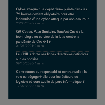
Cyber-attaque : Le dépôt d’une plainte dans les
72 heures devient obligatoire pour être
indemnisé d’une cyber-attaque par son assureur
23/03/2023
•
2 mins
QR Codes, Pass Sanitaire, TousAntiCovid : la
technologie au service de la lutte contre la
pandémie de Covid-19
01/06/2021
•
9 mins
La CNIL adopte ses lignes directrices définitives
sur les cookies
09/10/2020
•
4 mins
Contrefaçon ou responsabilité contractuelle : la
voie se dégage-t-elle pour les éditeurs de
logiciels et leurs audits de parc informatique ?
17/02/2020
•
6 mins