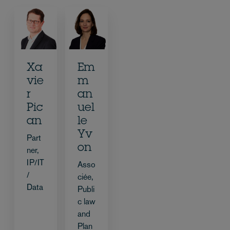
Xa
Em
vie
m
r
an
Pic
uel
an
le
Yv
Part
on
ner,
IP/IT
Asso
/
ciée,
Data
Publi
c law
and
Plan