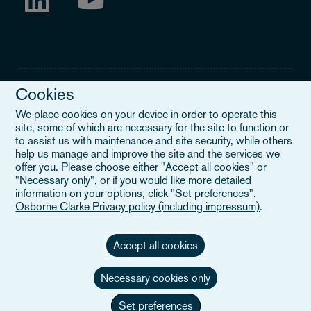
Cookies
We place cookies on your device in order to operate this
site, some of which are necessary for the site to function or
Legal Notice
to assist us with maintenance and site security, while others
help us manage and improve the site and the services we
When you read about Osborne Clarke on this site, we are either
offer you. Please choose either "Accept all cookies" or
referring to our international organisation, Osborne Clarke Verein
"Necessary only", or if you would like more detailed
(OCV), or one of its member firms. OCV is a Swiss verein and
information on your options, click "Set preferences".
doesn’t provide services to clients. The OCV member firms are all
Osborne Clarke Privacy policy (including impressum)
.
separate legal entities and have no authority to obligate or bind
each other or OCV with regard to third parties. To find out more,
click here
.
Accept all cookies
Necessary cookies only
Set preferences