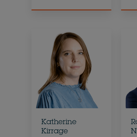
Katherine
R
Kirrage
N