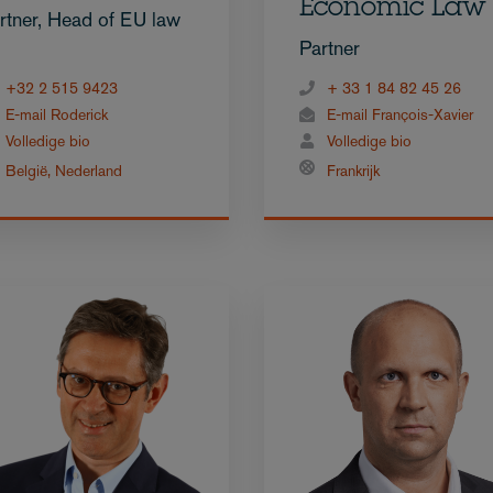
Economic Law
rtner, Head of EU law
Partner
+32 2 515 9423
+ 33 1 84 82 45 26
E-mail Roderick
E-mail François-Xavier
Volledige bio
Volledige bio
België
,
Nederland
Frankrijk