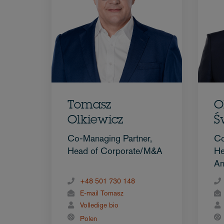
Tomasz
O
Olkiewicz
Ś
Co-Managing Partner,
Co
Head of Corporate/M&A
He
An
+48 501 730 148
E-mail Tomasz
Volledige bio
Polen