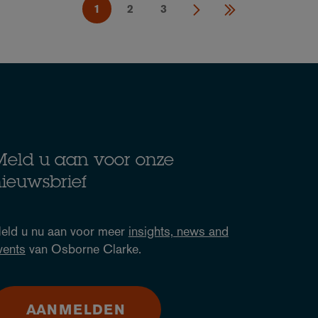
1
2
3
eld u aan voor onze
ieuwsbrief
eld u nu aan voor meer
insights, news and
vents
van Osborne Clarke.
AANMELDEN