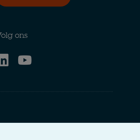
olg ons
ring to our international organisation, Osborne Clarke