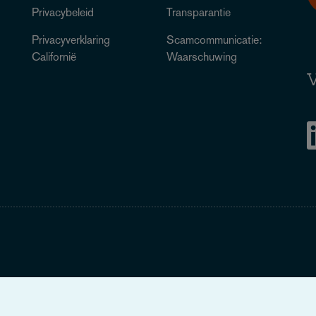
Privacybeleid
Transparantie
Privacyverklaring
Scamcommunicatie:
Californië
Waarschuwing
V
Legal Notice
When you read about Osborne Clarke on this site, we are either refer