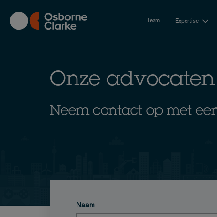
Skip
to
Team
Expertise
main
content
Onze advocaten
Neem contact op met een
Naam