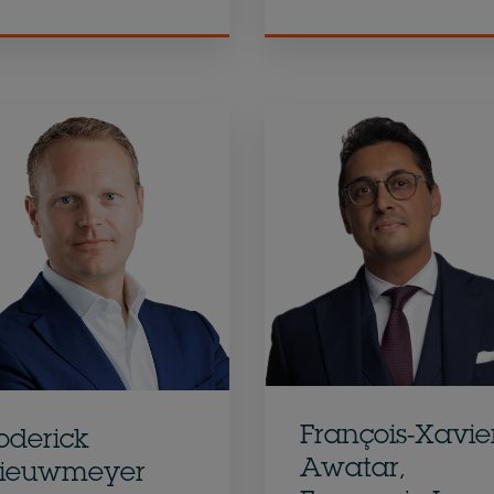
François-Xavie
oderick
Awatar,
ieuwmeyer